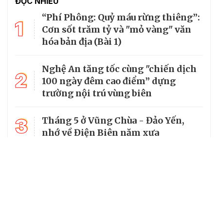
ĐỌC NHIỀU
“Phí Phông: Quỷ máu rừng thiêng”:
1
Cơn sốt trăm tỷ và "mỏ vàng" văn
hóa bản địa (Bài 1)
Nghệ An tăng tốc cùng "chiến dịch
2
100 ngày đêm cao điểm” dựng
trường nội trú vùng biên
3
Tháng 5 ở Vũng Chùa - Đảo Yến,
nhớ về Điện Biên năm xưa
4
Mường Típ dựng “ba yên” để giữ
vững đường biên dài nhất Nghệ An
5
Hàng rào xanh đổi thay bản làng
đồng bào dân tộc Thái