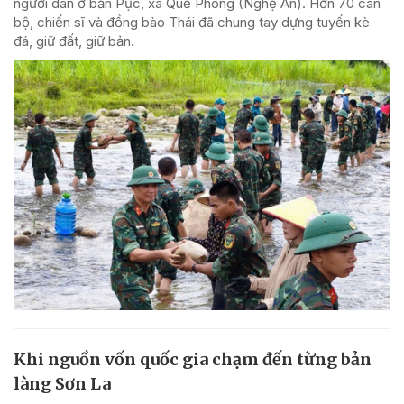
người dân ở bản Pục, xã Quế Phong (Nghệ An). Hơn 70 cán
bộ, chiến sĩ và đồng bào Thái đã chung tay dựng tuyến kè
đá, giữ đất, giữ bản.
Khi nguồn vốn quốc gia chạm đến từng bản
làng Sơn La