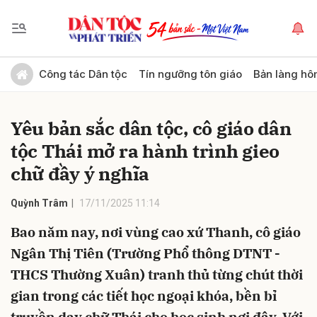
Gửi bình luận
Công tác Dân tộc
Tín ngưỡng tôn giáo
Bản làng hô
Yêu bản sắc dân tộc, cô giáo dân
tộc Thái mở ra hành trình gieo
chữ đầy ý nghĩa
Quỳnh Trâm
17/11/2025 11:14
Hủy
Gửi
Bao năm nay, nơi vùng cao xứ Thanh, cô giáo
Ngân Thị Tiên (Trường Phổ thông DTNT -
THCS Thường Xuân) tranh thủ từng chút thời
gian trong các tiết học ngoại khóa, bền bỉ