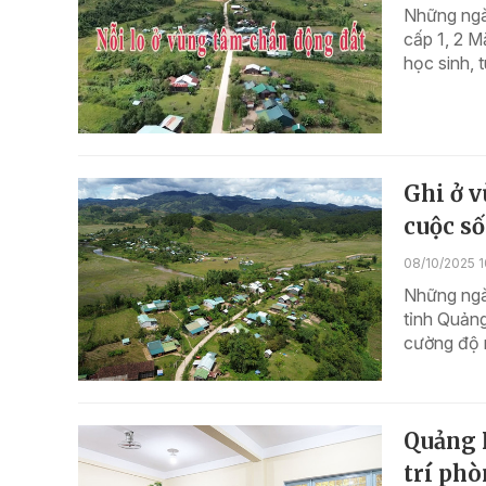
Những ngà
cấp 1, 2 M
học sinh, 
Ghi ở v
cuộc số
08/10/2025 1
Những ngà
tỉnh Quảng
cường độ m
Quảng N
trí phò