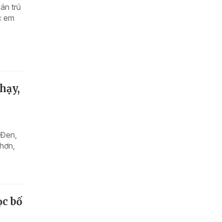
án trú
c em
hạy,
 Đen,
 hơn,
ọc bố