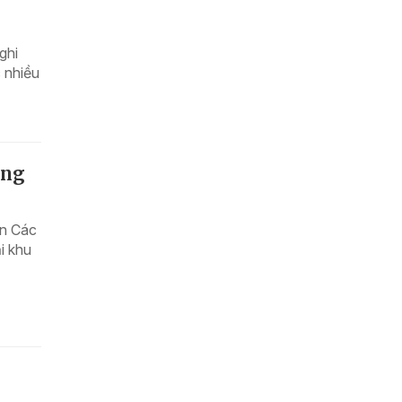
ghi
c nhiều
ộng
ện Các
ại khu