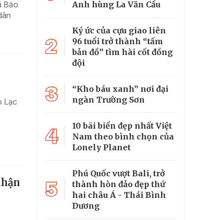
Anh hùng La Văn Cầu
xã Bảo
dân
Ký ức của cựu giao liên
2
96 tuổi trở thành “tấm
bản đồ” tìm hài cốt đồng
đội
3
“Kho báu xanh” nơi đại
ngàn Trường Sơn
o Lạc
10 bãi biển đẹp nhất Việt
4
Nam theo bình chọn của
Lonely Planet
Phú Quốc vượt Bali, trở
nhận
5
thành hòn đảo đẹp thứ
hai châu Á - Thái Bình
Dương