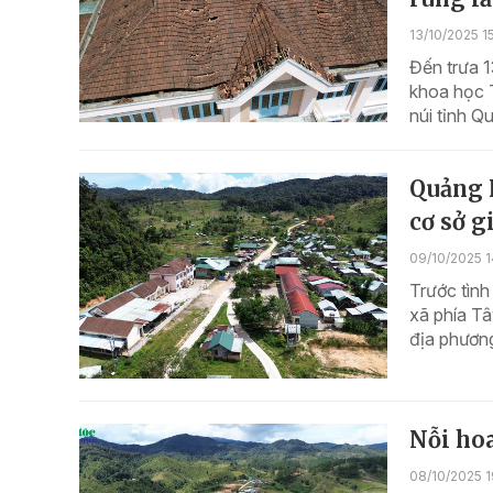
13/10/2025 1
Đến trưa 1
khoa học T
núi tỉnh Q
Quảng 
cơ sở g
09/10/2025 1
Trước tình
xã phía T
địa phương
Nỗi ho
08/10/2025 1