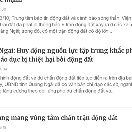
5:00
3/10, Trung tâm báo tin động đất và cảnh báo sóng thần, Việ
rái đất đã phát đi thông báo 9 trận động đất xảy ra ở các xã 
uảng Ngãi; trong đó, có một trận động đất có độ lớn...
Ngãi: Huy động nguồn lực tập trung khắc p
iáo dục bị thiệt hại bởi động đất
4:04
 hình động đất và dư chấn động đất tiếp tục diễn ra trên địa b
ây, UBND tỉnh Quảng Ngãi đã có văn bản chỉ đạo các sở, ngàn
 tăng cường theo dõi, ứng phó dư chấn động đất và...
ang mang vùng tâm chấn trận động đất
9:18