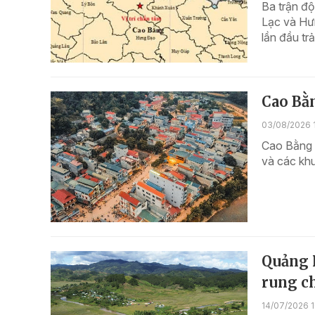
Ba trận độn
Lạc và Hưn
lần đầu tr
Cao Bằn
03/08/2026 
Cao Bằng l
và các khu
Quảng N
rung c
14/07/2026 1