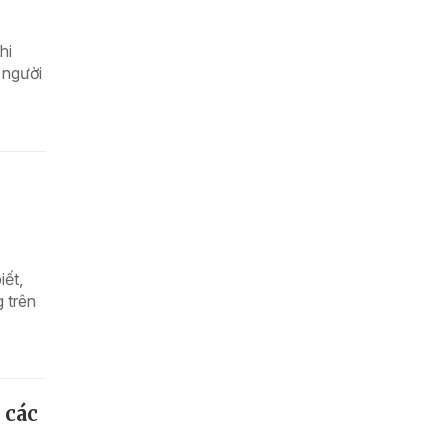
hi
 người
ết,
 trên
 các