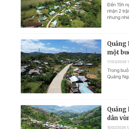
Đến 15h n
nhận 2 trậ
nhưng nhiề
Quảng N
một bu
17/03/2026 1
Trong buổi
Quảng Ngãi
Quảng N
dân vù
15/02/2026 1