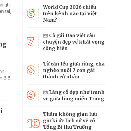
i ghi
World Cup 2026 chiếu
6
n tai,
trên kênh nào tại Việt
Nam?
Cô gái Dao viết câu
7
chuyện đẹp về khát vọng
ong
cống hiến
Từ căn lều giữa rừng, cha
8
nghèo nuôi 7 con gái
ỉnh
thành cử nhân
n 3.8.
9
Làng cổ đẹp như tranh
vẽ giữa lòng miền Trung
i
Thăm không gian lưu
10
giữ kí ức lịch sử về cố
Tổng Bí thư Trường