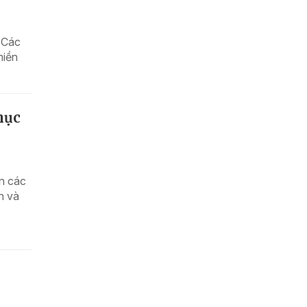
n Các
miền
hục
àn các
h và