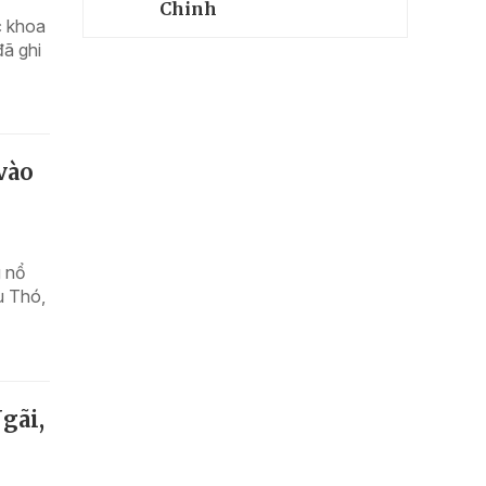
Chinh
c khoa
đã ghi
 vào
g nổ
u Thó,
gãi,
n