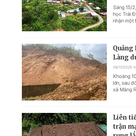
Sáng 15/2
học Trái Đ
nhận một t
Quảng N
Làng d
08/11/2025 1
Khoảng 10 
lớn, sau đ
xã Măng Ri
Liên ti
trận mạ
rung l