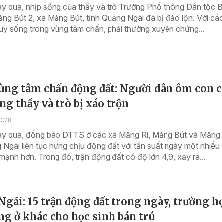
y qua, nhịp sống của thầy và trò Trường Phổ thông Dân tộc B
ăng Bút 2, xã Măng Bút, tỉnh Quảng Ngãi đã bị đảo lộn. Với cá
tuy sống trong vùng tâm chấn, phải thường xuyên chứng...
ùng tâm chấn động đất: Người dân ôm con c
ng thầy và trò bị xáo trộn
0:28
y qua, đồng bào DTTS ở các xã Măng Ri, Măng Bút và Măng
 Ngãi liên tục hứng chịu động đất với tần suất ngày một nhiều
ạnh hơn. Trong đó, trận động đất có độ lớn 4,9, xảy ra...
gãi: 15 trận động đất trong ngày, trường h
ng ở khác cho học sinh bán trú