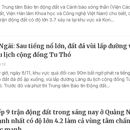
, Trung tâm Báo tin động đất và Cảnh báo sóng thần (Viện Cá
ất, Viện Hàn lâm Khoa học và Công nghệ Việt Nam) cho biết, 
rận động đất có độ lớn 3.7 xảy ra tại khu vực xã Kon...
gãi: Sau tiếng nổ lớn, đất đá vùi lấp đường
u lịch cộng đồng Tu Thó
4:13
giờ, ngày 8/11, khu vực quả đồi cao 90m bất ngờ phát ra tiến
ó đất đá đổ ập xuống, vùi lấp đường Làng du lịch cộng đồng T
. Trước đó vài phút thì Trung tâm Báo tin Động đất...
ếp 9 trận động đất trong sáng nay ở Quảng N
nh nhất có độ lớn 4.2 làm cả vùng tâm chấ
ắc mạnh