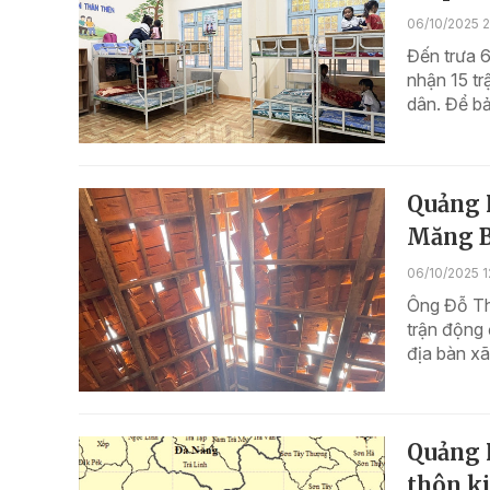
06/10/2025 2
Đến trưa 6
nhận 15 tr
dân. Để bả
Quảng N
Măng Bú
06/10/2025 1
Ông Đỗ Th
trận động 
địa bàn xã
Quảng N
thôn ki