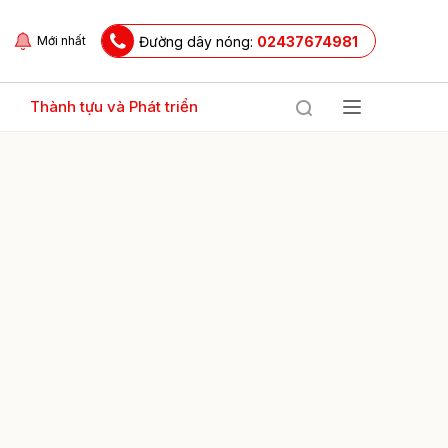
Đường dây nóng:
02437674981
Mới nhất
Thành tựu và Phát triển
ửi