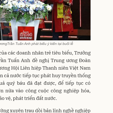
ơngTrần Tuấn Anh phát biểu ý kiến tại buổi lễ
ủa các doanh nhân trẻ tiêu biểu, Trưởng
rần Tuấn Anh đề nghị Trung ương Đoàn
ương Hội Liên hiệp Thanh niên Việt Nam
ên cả nước tiếp tục phát huy truyền thống
uả quý báu đã đạt được, để tiếp tục có
n nữa vào công cuộc công nghiệp hóa,
ảo vệ, phát triển đất nước.
ờng xuyên trau dồi bản lĩnh nghề nghiệp