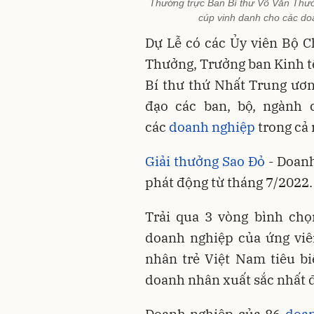
Thường trực Ban Bí thư Võ Văn Thưở
cúp vinh danh cho các d
Dự Lễ có các Ủy viên Bộ C
Thưởng, Trưởng ban Kinh t
Bí thư thứ Nhất Trung ươ
đạo các ban, bộ, ngành 
các
doanh nghiệp
trong cả 
Giải thưởng Sao Đỏ
- Doanh
phát động từ tháng 7/2022.
Trải qua 3 vòng bình chọ
doanh nghiệp của ứng viê
nhân trẻ Việt Nam tiêu b
doanh nhân xuất sắc nhất đ
Doanh nghiệp của 86
doan