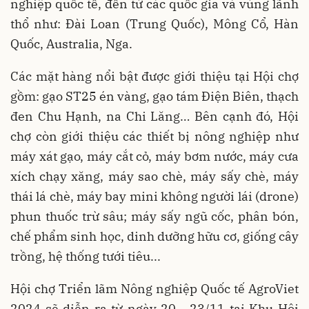
nghiệp quốc tế, đến từ các quốc gia và vùng lãnh
thổ như: Đài Loan (Trung Quốc), Mông Cổ, Hàn
Quốc, Australia, Nga.
Các mặt hàng nổi bật được giới thiệu tại Hội chợ
gồm: gạo ST25 én vàng, gạo tám Điện Biên, thạch
đen Chu Hạnh, na Chi Lăng… Bên cạnh đó, Hội
chợ còn giới thiệu các thiết bị nông nghiệp như
máy xát gạo, máy cắt cỏ, máy bơm nước, máy cưa
xích chạy xăng, máy sao chè, máy sấy chè, máy
thái lá chè, máy bay mini không người lái (drone)
phun thuốc trừ sâu; máy sấy ngũ cốc, phân bón,
chế phẩm sinh học, dinh dưỡng hữu cơ, giống cây
trồng, hệ thống tưới tiêu...
Hội chợ Triển lãm Nông nghiệp Quốc tế AgroViet
2024 sẽ diễn ra từ ngày 20 - 23/11 tại Khu Hội