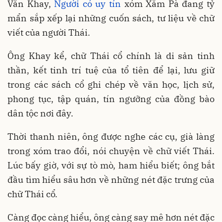
Văn Khay,
Người có uy tín
xóm Xăm Pà đang tỷ
mẩn sắp xếp lại những cuốn sách, tư liệu về chữ
viết của người Thái.
Ông Khay kể, chữ Thái cổ chính là di sản tinh
thần, kết tinh trí tuệ của tổ tiên để lại, lưu giữ
trong các sách cổ ghi chép về văn học, lịch sử,
phong tục, tập quán, tín ngưỡng của đồng bào
dân tộc nơi đây.
Thời thanh niên, ông được nghe các cụ, già làng
trong xóm trao đổi, nói chuyện về chữ viết Thái.
Lúc bấy giờ, với sự tò mò, ham hiểu biết; ông bắt
đầu tìm hiểu sâu hơn về những nét đặc trưng của
chữ Thái cổ.
Càng đọc càng hiểu, ông càng say mê hơn nét đặc