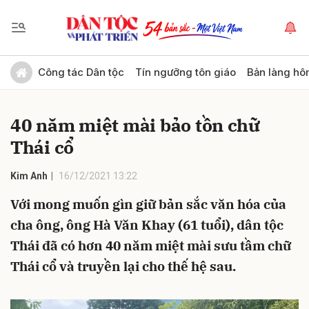
Gửi bình luận
Công tác Dân tộc
Tín ngưỡng tôn giáo
Bản làng hô
40 năm miệt mài bảo tồn chữ
Thái cổ
Kim Anh
16/12/2021 13:22
Với mong muốn gìn giữ bản sắc văn hóa của
Hủy
Gửi
cha ông, ông Hà Văn Khay (61 tuổi), dân tộc
Thái đã có hơn 40 năm miệt mài sưu tầm chữ
Thái cổ và truyền lại cho thế hệ sau.