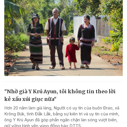
"Nhờ già Y Krú Ayun, tôi không tin theo lời
kẻ xấu xúi giục nữa"
Hơn 20 năm làm già làng, Người có uy tín của buôn Đrao, xã
Krông Búk, tỉnh Đắk Lắk, bằng sự kiên trì và uy tín của mình,
ông Y Krú Ayun đã góp phần ngăn chặn làn sóng vượt biên,
giữ vững bình yên vùng đồng bào DTTS.