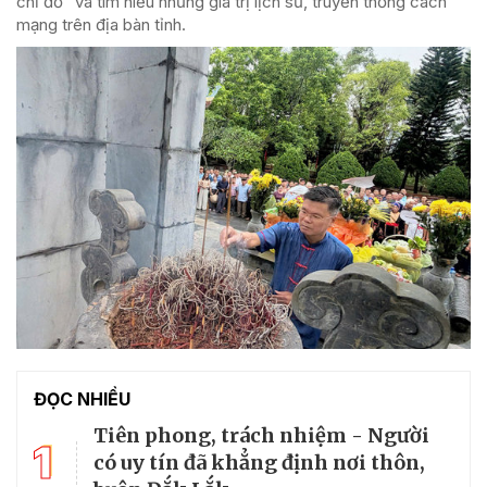
chỉ đỏ" và tìm hiểu những giá trị lịch sử, truyền thống cách
mạng trên địa bàn tỉnh.
ĐỌC NHIỀU
Tiên phong, trách nhiệm - Người
1
có uy tín đã khẳng định nơi thôn,