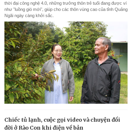
thời đại công nghệ 4.0, những trưởng thôn trẻ tuổi đang được ví
như "luồng gió mới", giúp cho các thôn vùng cao của tỉnh Quảng
Ngãi ngày càng khởi sắc.
Chiếc tủ lạnh, cuộc gọi video và chuyện đổi
đời ở Rào Con khi điện về bản