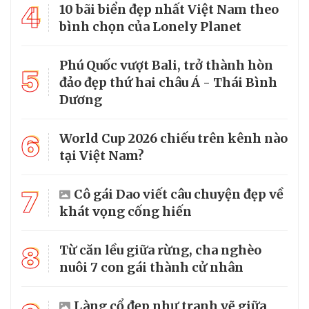
4
10 bãi biển đẹp nhất Việt Nam theo
bình chọn của Lonely Planet
Phú Quốc vượt Bali, trở thành hòn
5
đảo đẹp thứ hai châu Á - Thái Bình
Dương
6
World Cup 2026 chiếu trên kênh nào
tại Việt Nam?
7
Cô gái Dao viết câu chuyện đẹp về
khát vọng cống hiến
8
Từ căn lều giữa rừng, cha nghèo
nuôi 7 con gái thành cử nhân
Làng cổ đẹp như tranh vẽ giữa