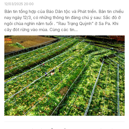
12/03/2025 20:00
Bản tin tổng hợp của Báo Dân tộc và Phát triển. Bản tin chiều
nay ngày 12/3, có những thông tin đáng chú ý sau: Sắc đỏ ở
ngôi chùa nghìn năm tuổi . “Rau Trạng Quỳnh” ở Sa Pa. Khi
cây đót rừng vào mùa. Cùng các tin...