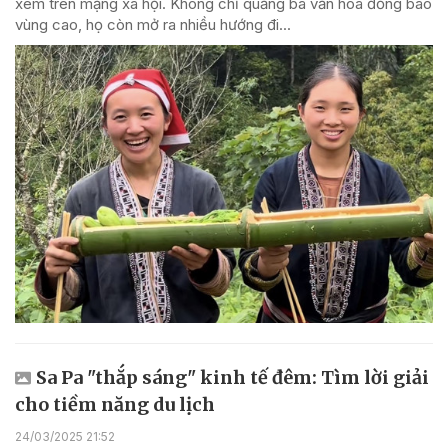
xem trên mạng xã hội. Không chỉ quảng bá văn hóa đồng bào
vùng cao, họ còn mở ra nhiều hướng đi...
Sa Pa "thắp sáng" kinh tế đêm: Tìm lời giải
cho tiềm năng du lịch
24/03/2025 21:52