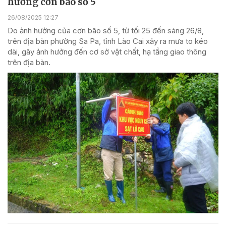
hưởng cơn bão số 5
26/08/2025 12:27
Do ảnh hưởng của cơn bão số 5, từ tối 25 đến sáng 26/8,
trên địa bàn phường Sa Pa, tỉnh Lào Cai xảy ra mưa to kéo
dài, gây ảnh hưởng đến cơ sở vật chất, hạ tầng giao thông
trên địa bàn.