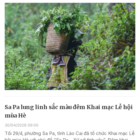
Sa Pa lung linh sắc màu đêm Khai mạc Lễ hội
mùa Hè
30/04/2026 09:00
Tối 29/4, phường Sa Pa, tỉnh Lào Cai đã tổ chức Khai mạc Lễ
hội mùa Hè với chủ đề “Sa Pa - Xứ sở tình yêu”. Đêm khai