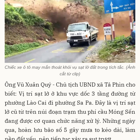
Chiếc xe ô tô may mắn thoát khỏi vụ sạt lở đất trong tích tắc. (Ảnh
cắt từ clip)
Ông Vũ Xuân Quý - Chủ tịch UBND xã Tả Phìn cho
biết: Vị trí sạt lở ở khu vực dốc 3 tầng đường từ
phường Lào Cai đi phường Sa Pa. Đây là vị trí sạt
lở cũ từ trên núi đoạn trạm thu phí cầu Móng Sến
đang được cơ quan chức năng xử lý. Những ngày
qua, hoàn lưu bão số 5 gây mưa to kéo dài, làm
nền đất yếu, nên tiếp tục xảy ra sụt trượt.