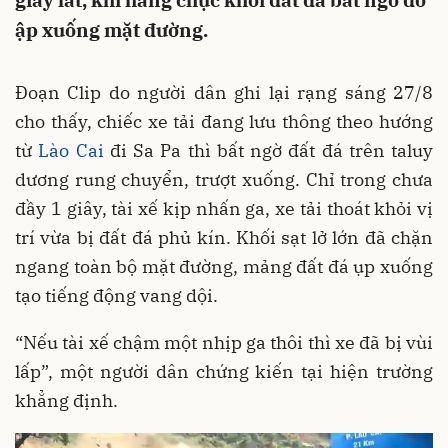
giây lát, khi hàng chục khối đất đá bất ngờ đổ
ập xuống mặt đường.
Đoạn Clip do người dân ghi lại rạng sáng 27/8
cho thấy, chiếc xe tải đang lưu thông theo hướng
từ
Lào Cai
đi Sa Pa thì bất ngờ đất đá trên taluy
dương rung chuyển, trượt xuống. Chỉ trong chưa
đầy 1 giây, tài xế kịp nhấn ga, xe tải thoát khỏi vị
trí vừa bị đất đá phủ kín. Khối sạt lở lớn đã chặn
ngang toàn bộ mặt đường, mảng đất đá ụp xuống
tạo tiếng động vang dội.
“Nếu tài xế chậm một nhịp ga thôi thì xe đã bị vùi
lấp”, một người dân chứng kiến tại hiện trường
khẳng định.