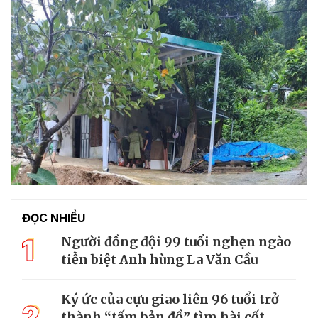
ĐỌC NHIỀU
1
Người đồng đội 99 tuổi nghẹn ngào
tiễn biệt Anh hùng La Văn Cầu
Ký ức của cựu giao liên 96 tuổi trở
2
thành “tấm bản đồ” tìm hài cốt