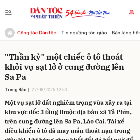
Gửi bình luận
Công tác Dân tộc
Tín ngưỡng tôn giáo
Bản làng hô
"Thần kỳ" một chiếc ô tô thoát
khỏi vụ sạt lở ở cung đường lên
Sa Pa
Trọng Bảo
27/08/2025 12:50
Hủy
Gửi
Một vụ sạt lở đất nghiêm trọng vừa xảy ra tại
khu vực dốc 3 tầng thuộc địa bàn xã Tả Phìn,
trên cung đường lên Sa Pa, Lào Cai. Tài xế
điều khiển ô tô đã may mắn thoát nạn trong