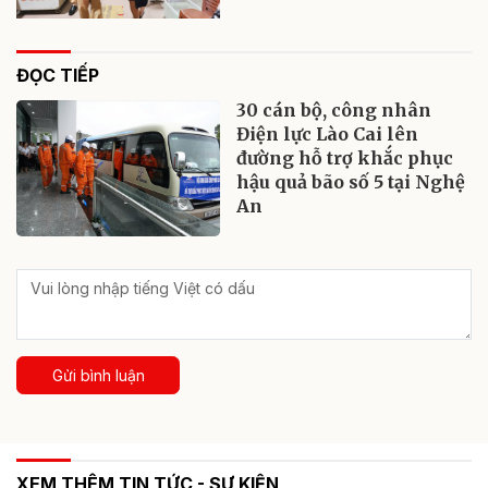
ĐỌC TIẾP
30 cán bộ, công nhân
Điện lực Lào Cai lên
đường hỗ trợ khắc phục
hậu quả bão số 5 tại Nghệ
An
Gửi bình luận
XEM THÊM TIN TỨC - SỰ KIỆN