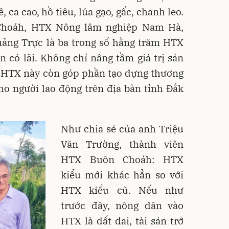
ca cao, hồ tiêu, lúa gạo, gấc, chanh leo.
hoáh, HTX Nông lâm nghiệp Nam Hà,
ng Trực là ba trong số hằng trăm HTX
 có lãi. Không chỉ nâng tầm giá trị sản
HTX này còn góp phần tạo dựng thương
cho người lao động trên địa bàn tỉnh Đắk
.
Như chia sẻ của anh Triệu
Văn Trường, thành viên
HTX Buôn Choáh: HTX
kiểu mới khác hẳn so với
HTX kiểu cũ. Nếu như
trước đây, nông dân vào
HTX là đất đai, tài sản trở