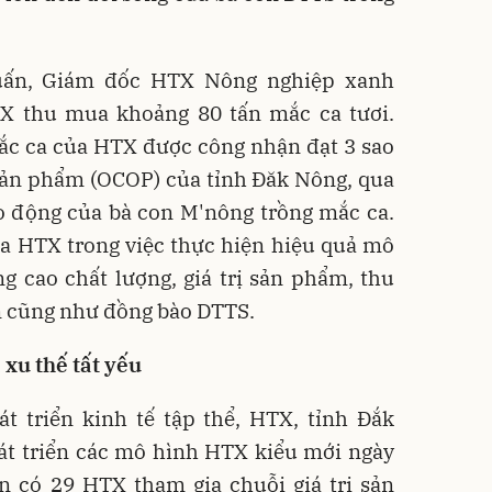
ấn, Giám đốc HTX Nông nghiệp xanh
X thu mua khoảng 80 tấn mắc ca tươi.
c ca của HTX được công nhận đạt 3 sao
sản phẩm (OCOP) của tỉnh Đăk Nông, qua
ao động của bà con M'nông trồng mắc ca.
ủa HTX trong việc thực hiện hiệu quả mô
ng cao chất lượng, giá trị sản phẩm, thu
n cũng như đồng bào DTTS.
 xu thế tất yếu
t triển kinh tế tập thể, HTX, tỉnh Đắk
át triển các mô hình HTX kiểu mới ngày
ện có 29 HTX tham gia chuỗi giá trị sản