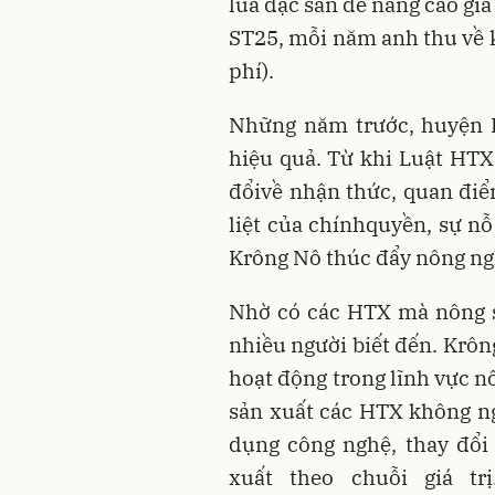
lúa đặc sản để nâng cao giá
ST25, mỗi năm anh thu về k
phí).
Những năm trước, huyện 
hiệu quả. Từ khi Luật HTX
đổivề nhận thức, quan điểm
liệt của chínhquyền, sự n
Krông Nô thúc đẩy nông ng
Nhờ có các HTX mà nông s
nhiều người biết đến. Krôn
hoạt động trong lĩnh vực n
sản xuất các HTX không n
dụng công nghệ, thay đổi 
xuất theo chuỗi giá tr