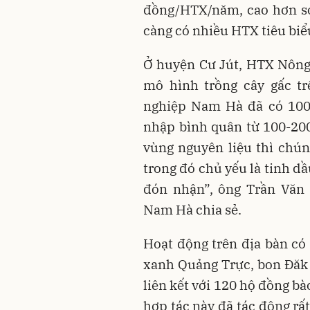
đồng/HTX/năm, cao hơn so
càng có nhiều HTX tiêu biể
Ở huyện Cư Jút, HTX Nông
mô hình trồng cây gấc tr
nghiệp Nam Hà đã có 100 
nhập bình quân từ 100-200
vùng nguyên liệu thì chún
trong đó chủ yếu là tinh d
đón nhận”, ông Trần Văn
Nam Hà chia sẻ.
Hoạt động trên địa bàn c
xanh Quảng Trực, bon Đăk
liên kết với 120 hộ đồng b
hợp tác này đã tác động rấ