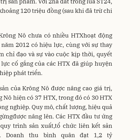
 trị sản phẩm. Với 2ha đất trồng lúa ST24,
hoảng 120 triệu đồng (sau khi đã trừ chi
Krông Nô chưa có nhiều HTXhoạt động
 năm 2012 có hiệu lực, cùng với sự thay
 chỉ đạo và sự vào cuộc kịp thời, quyết
ỗ lực cố gắng của các HTX đã giúp huyện
hiệp phát triển.
ản của Krông Nô được nâng cao giá trị,
g Nô hiện có 37 HTX, trong đó có 30 HTX
ông nghiệp. Quy mô, chất lượng, hiệu quả
gừngđược nâng lên. Các HTX đầu tư ứng
quy trình sản xuất,tổ chức liên kết sản
ị. Doanh thu bình quân đạt 1,2 tỷ