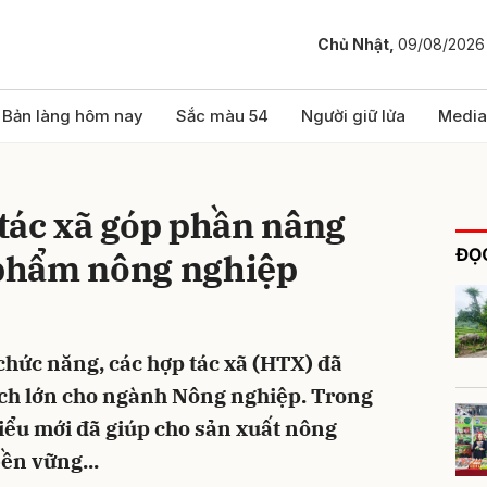
Chủ Nhật,
09/08/2026
bình luận
Bản làng hôm nay
Sắc màu 54
Người giữ lửa
Media
tác xã góp phần nâng
ĐỌC
n phẩm nông nghiệp
hức năng, các hợp tác xã (HTX) đã
Hủy
G
i ích lớn cho ngành Nông nghiệp. Trong
iểu mới đã giúp cho sản xuất nông
ền vững...