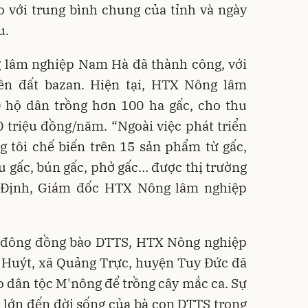
 với trung bình chung của tỉnh và ngày
u.
 lâm nghiệp Nam Hà đã thành công, với
ên đất bazan. Hiện tại, HTX Nông lâm
hộ dân trồng hơn 100 ha gấc, cho thu
 triệu đồng/năm. “Ngoài việc phát triển
g tôi chế biến trên 15 sản phẩm từ gấc,
ầu gấc, bún gấc, phở gấc… được thị trường
 Định, Giám đốc HTX Nông lâm nghiệp
ó đông đồng bào DTTS, HTX Nông nghiệp
 Huýt, xã Quảng Trực, huyện Tuy Đức đã
ào dân tộc M'nông để trồng cây mắc ca. Sự
t lớn đến đời sống của bà con DTTS trong