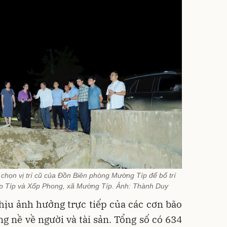
 chọn vị trí cũ của Đồn Biên phòng Mường Típ để bố trí
ốp Típ và Xốp Phong, xã Mường Típ. Ảnh: Thành Duy
ịu ảnh hưởng trực tiếp của các cơn bão
ng nề về người và tài sản. Tổng số có 634