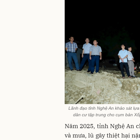
Lãnh đạo tỉnh Nghệ An khảo sát lựa
dân cư tập trung cho cụm bản X
Năm 2025, tỉnh Nghệ An ch
và mưa, lũ gây thiệt hại nặ