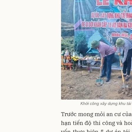
Khởi công xây dựng khu tái
Trước mong mỏi an cư của 
hạn tiến độ thi công và h
vốn thực hiện 5 dự án tái