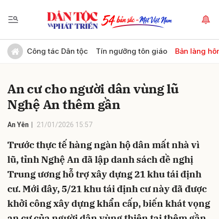
Gửi bình luận
Công tác Dân tộc
Tín ngưỡng tôn giáo
Bản làng hô
An cư cho người dân vùng lũ
Nghệ An thêm gần
An Yên
21/01/2026 15:57
Trước thực tế hàng ngàn hộ dân mất nhà vì
Hủy
Gửi
lũ, tỉnh Nghệ An đã lập danh sách đề nghị
Trung ương hỗ trợ xây dựng 21 khu tái định
cư. Mới đây, 5/21 khu tái định cư này đã được
khởi công xây dựng khẩn cấp, biến khát vọng
an cư của người dân vùng thiên tai thêm gần.