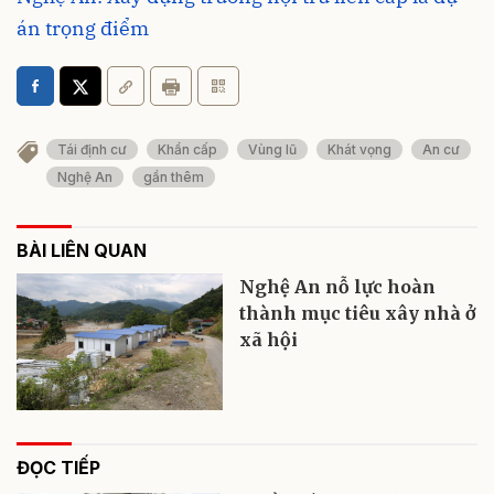
án trọng điểm
Tái định cư
Khẩn cấp
Vùng lũ
Khát vọng
An cư
Nghệ An
gần thêm
BÀI LIÊN QUAN
Nghệ An nỗ lực hoàn
thành mục tiêu xây nhà ở
xã hội
ĐỌC TIẾP