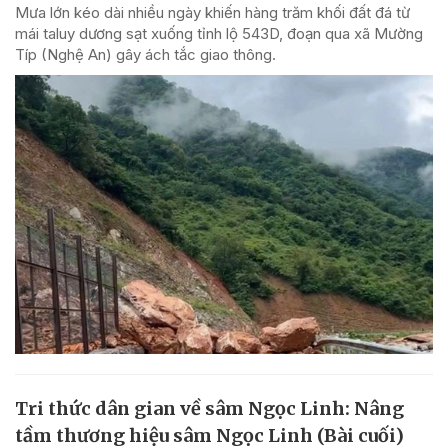
Mưa lớn kéo dài nhiều ngày khiến hàng trăm khối đất đá từ
mái taluy dương sạt xuống tỉnh lộ 543D, đoạn qua xã Mường
Típ (Nghệ An) gây ách tắc giao thông.
Tri thức dân gian về sâm Ngọc Linh: Nâng
tầm thương hiệu sâm Ngọc Linh (Bài cuối)