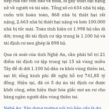
tiếp của các cơn bão và mưa, lũ gây thiệt hại nặng
nề về người và tài sản. Tổng số có 634 nhà bị sập,
cuốn trôi hoàn toàn, 868 nhà bị thiệt hại rất
nặng, 2.663 nhà bị thiệt hại nặng và hơn 100.000
nhà bị tốc mái. Toàn tỉnh hiện có 1.998 hộ cần di
dời; trong đó tái định cư tập trung là 1.100 hộ và
tái định cư xen ghép là 898 hộ.
Qua rà soát của tỉnh Nghệ An, cần phải bố trí 21
điểm tái định cư tập trung tại 15 xã vùng miền
Tây để di dời 1.100 hộ dân ra khỏi vùng thiên tai,
sạt lở; tổng kinh phí đề nghị hỗ trợ 741,85 tỷ
đồng. Hiện tại, đã có 5 dự án tái định cư được
khởi công, sớm hiện thực hóa giấc mơ an cư cho
hàng ngàn người dân vùng thiên tai.
Nghệ An: Xây dựng trường nội trú liên cấp là dự