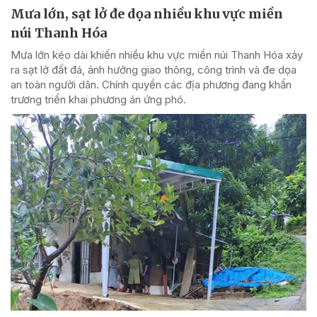
Mưa lớn, sạt lở đe dọa nhiều khu vực miền
núi Thanh Hóa
Mưa lớn kéo dài khiến nhiều khu vực miền núi Thanh Hóa xảy
ra sạt lở đất đá, ảnh hưởng giao thông, công trình và đe dọa
an toàn người dân. Chính quyền các địa phương đang khẩn
trương triển khai phương án ứng phó.