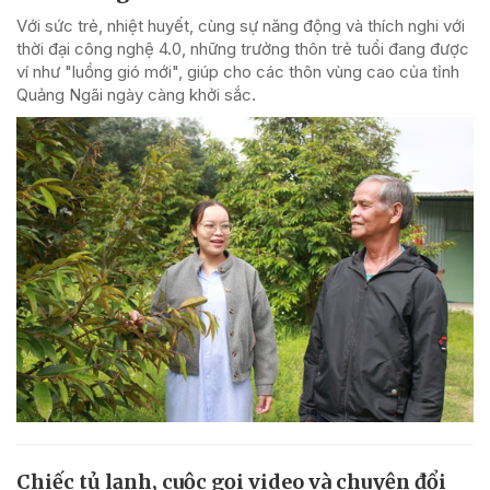
Với sức trẻ, nhiệt huyết, cùng sự năng động và thích nghi với
thời đại công nghệ 4.0, những trưởng thôn trẻ tuổi đang được
ví như "luồng gió mới", giúp cho các thôn vùng cao của tỉnh
Quảng Ngãi ngày càng khởi sắc.
Chiếc tủ lạnh, cuộc gọi video và chuyện đổi