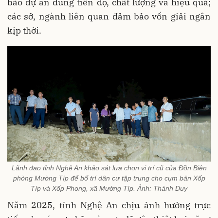
bảo dự án đúng tiến độ, chất lượng và hiệu quả;
các sở, ngành liên quan đảm bảo vốn giải ngân
kịp thời.
Lãnh đạo tỉnh Nghệ An khảo sát lựa chọn vị trí cũ của Đồn Biên
phòng Mường Típ để bố trí dân cư tập trung cho cụm bản Xốp
Típ và Xốp Phong, xã Mường Típ. Ảnh: Thành Duy
Năm 2025, tỉnh Nghệ An chịu ảnh hưởng trực