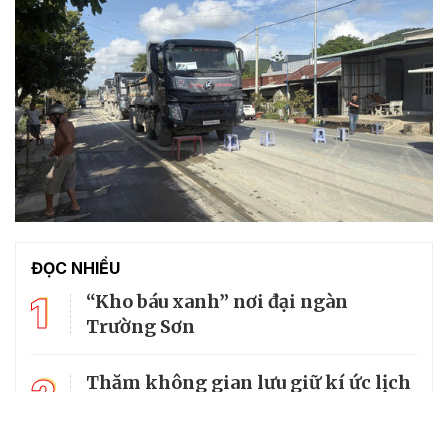
ĐỌC NHIỀU
1
“Kho báu xanh” nơi đại ngàn
Trường Sơn
2
Thăm không gian lưu giữ kí ức lịch
sử về cố Tổng Bí thư Trường Chinh