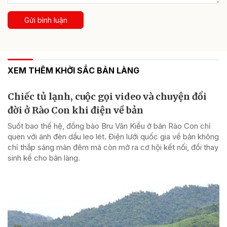
Gửi bình luận
XEM THÊM KHỞI SẮC BẢN LÀNG
Chiếc tủ lạnh, cuộc gọi video và chuyện đổi
đời ở Rào Con khi điện về bản
Suốt bao thế hệ, đồng bào Bru Vân Kiều ở bản Rào Con chỉ
quen với ánh đèn dầu leo lét. Điện lưới quốc gia về bản không
chỉ thắp sáng màn đêm mà còn mở ra cơ hội kết nối, đổi thay
sinh kế cho bản làng.