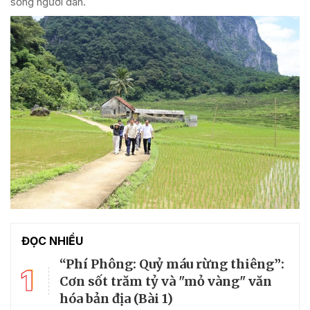
sống người dân.
ĐỌC NHIỀU
“Phí Phông: Quỷ máu rừng thiêng”:
1
Cơn sốt trăm tỷ và "mỏ vàng" văn
hóa bản địa (Bài 1)