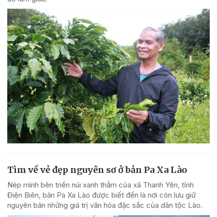
Tìm về vẻ đẹp nguyên sơ ở bản Pa Xa Lào
Nép mình bên triền núi xanh thẳm của xã Thanh Yên, tỉnh
Điện Biên, bản Pa Xa Lào được biết đến là nơi còn lưu giữ
nguyên bản những giá trị văn hóa đặc sắc của dân tộc Lào.