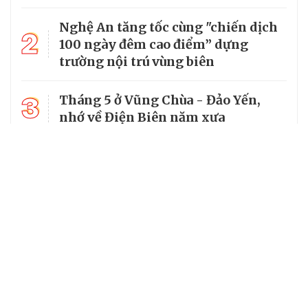
Nghệ An tăng tốc cùng "chiến dịch
2
100 ngày đêm cao điểm” dựng
trường nội trú vùng biên
3
Tháng 5 ở Vũng Chùa - Đảo Yến,
nhớ về Điện Biên năm xưa
4
Mường Típ dựng “ba yên” để giữ
vững đường biên dài nhất Nghệ An
5
Hàng rào xanh đổi thay bản làng
đồng bào dân tộc Thái