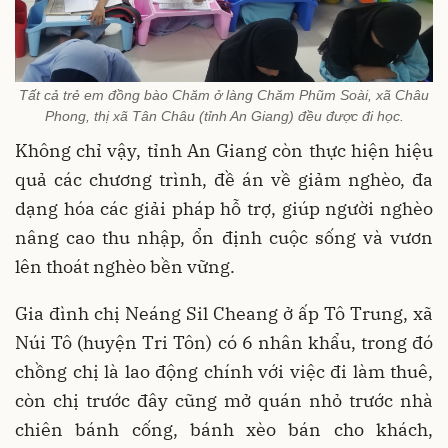
Tất cả trẻ em đồng bào Chăm ở làng Chăm Phũm Soài, xã Châu
Phong, thị xã Tân Châu (tỉnh An Giang) đều được đi học.
Không chỉ vậy, tỉnh An Giang còn thực hiện hiệu
quả các chương trình, đề án về giảm nghèo, đa
dạng hóa các giải pháp hỗ trợ, giúp người nghèo
nâng cao thu nhập, ổn định cuộc sống và vươn
lên thoát nghèo bền vững.
Gia đình chị Neáng Sil Cheang ở ấp Tô Trung, xã
Núi Tô (huyện Tri Tôn) có 6 nhân khẩu, trong đó
chồng chị là lao động chính với việc đi làm thuê,
còn chị trước đây cũng mở quán nhỏ trước nhà
chiên bánh cống, bánh xèo bán cho khách,