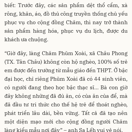
biết: Trước đây, các sản phẩm dệt thổ cẩm, xà
rông, khăn, áo, đồ thủ công truyền thống chủ yếu
phục vụ cho cộng đồng Chăm, thì nay trở thành
sản phẩm hàng hóa, phục vụ du lịch, được du
khách ưa chuộng.
“Giờ đây, làng Chăm Phũm Xoài, xã Châu Phong
(TX. Tân Châu) không còn hộ nghèo, 100% số trẻ
em được đến trường từ mẫu giáo đến THPT. Ở bậc
đại học, chỉ riêng Phũm Xoài đã có 44 sinh viên,
có người đang theo học bậc thạc sĩ... Bà con giờ
đây không những đã đủ ăn, có của ăn của để, mà
đã đầu tư tri thức cho thế hệ trẻ để thoát nghèo,
phát triển lâu dài, bền vững. Tất cả đã tạo nên
một diện mạo mới cho cộng đồng người Chăm
làng kiểu mẫu nơi đây” – anh Sa Lếh vui vẻ nói.