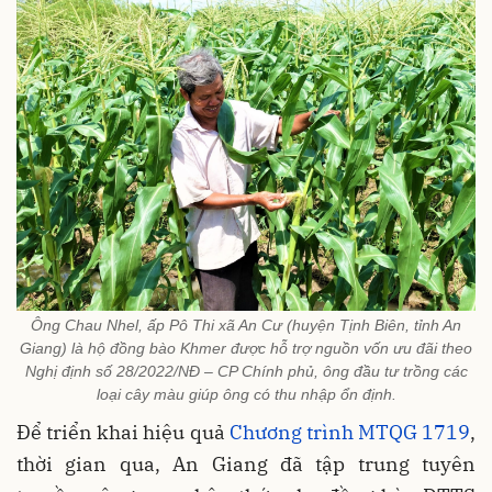
Ông Chau Nhel, ấp Pô Thi xã An Cư (huyện Tịnh Biên, tỉnh An
Giang) là hộ đồng bào Khmer được hỗ trợ nguồn vốn ưu đãi theo
Nghị định số 28/2022/NĐ – CP Chính phủ, ông đầu tư trồng các
loại cây màu giúp ông có thu nhập ổn định.
Để triển khai hiệu quả
Chương trình MTQG 1719
,
thời gian qua, An Giang đã tập trung tuyên