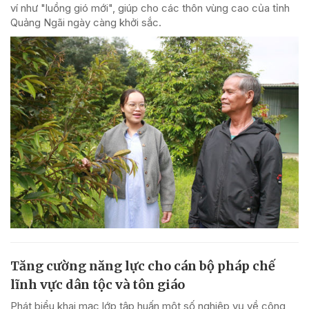
ví như "luồng gió mới", giúp cho các thôn vùng cao của tỉnh
Quảng Ngãi ngày càng khởi sắc.
Tăng cường năng lực cho cán bộ pháp chế
lĩnh vực dân tộc và tôn giáo
Phát biểu khai mạc lớp tập huấn một số nghiệp vụ về công