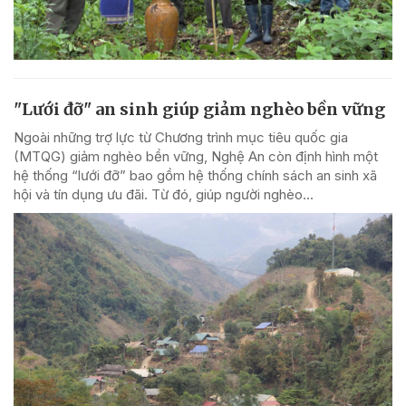
"Lưới đỡ" an sinh giúp giảm nghèo bền vững
Ngoài những trợ lực từ Chương trình mục tiêu quốc gia
(MTQG) giảm nghèo bền vững, Nghệ An còn định hình một
hệ thống “lưới đỡ” bao gồm hệ thống chính sách an sinh xã
hội và tín dụng ưu đãi. Từ đó, giúp người nghèo...