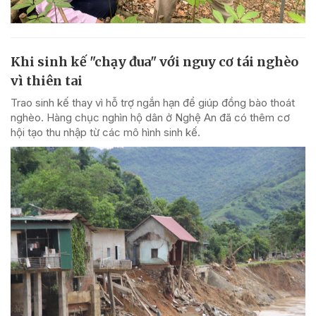
Khi sinh kế "chạy đua" với nguy cơ tái nghèo
vì thiên tai
Trao sinh kế thay vì hỗ trợ ngắn hạn để giúp đồng bào thoát
nghèo. Hàng chục nghìn hộ dân ở Nghệ An đã có thêm cơ
hội tạo thu nhập từ các mô hình sinh kế.