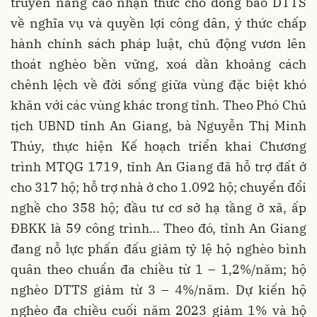
truyền nâng cao nhận thức cho đồng bào DTTS
về nghĩa vụ và quyền lợi công dân, ý thức chấp
hành chính sách pháp luật, chủ động vươn lên
thoát nghèo bền vững, xoá dần khoảng cách
chênh lệch về đời sống giữa vùng đặc biệt khó
khăn với các vùng khác trong tỉnh. Theo Phó Chủ
tịch UBND tỉnh An Giang, bà Nguyễn Thị Minh
Thúy, thực hiện Kế hoạch triển khai Chương
trình MTQG 1719, tỉnh An Giang đã hỗ trợ đất ở
cho 317 hộ; hỗ trợ nhà ở cho 1.092 hộ; chuyển đổi
nghề cho 358 hộ; đầu tư cơ sở hạ tầng ở xã, ấp
ĐBKK là 59 công trình... Theo đó, tỉnh An Giang
đang nỗ lực phấn đấu giảm tỷ lệ hộ nghèo bình
quân theo chuẩn đa chiều từ 1 – 1,2%/năm; hộ
nghèo DTTS giảm từ 3 – 4%/năm. Dự kiến hộ
nghèo đa chiều cuối năm 2023 giảm 1% và hộ