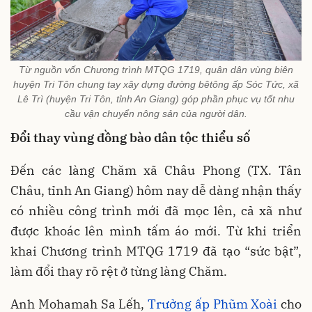
Từ nguồn vốn Chương trình MTQG 1719, quân dân vùng biên
huyện Tri Tôn chung tay xây dựng đường bêtông ấp Sóc Tức, xã
Lê Trì (huyện Tri Tôn, tỉnh An Giang) góp phần phục vụ tốt nhu
cầu vận chuyển nông sản của người dân.
Đổi thay vùng
đồng bào dân tộc thiểu số
Đến các làng Chăm xã Châu Phong (TX. Tân
Châu, tỉnh An Giang) hôm nay dễ dàng nhận thấy
có nhiều công trình mới đã mọc lên, cả xã như
được khoác lên mình tấm áo mới. Từ khi triển
khai Chương trình MTQG 1719 đã tạo “sức bật”,
làm đổi thay rõ rệt ở từng làng Chăm.
Anh Mohamah Sa Lếh,
Trưởng ấp Phũm Xoài
cho