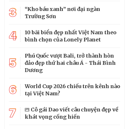
3
“Kho báu xanh” nơi đại ngàn
Trường Sơn
4
10 bãi biển đẹp nhất Việt Nam theo
bình chọn của Lonely Planet
Phú Quốc vượt Bali, trở thành hòn
5
đảo đẹp thứ hai châu Á - Thái Bình
Dương
6
World Cup 2026 chiếu trên kênh nào
tại Việt Nam?
7
Cô gái Dao viết câu chuyện đẹp về
khát vọng cống hiến