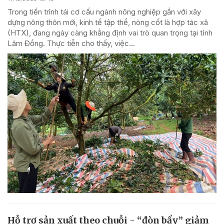
Trong tiến trình tái cơ cấu ngành nông nghiệp gắn với xây
dựng nông thôn mới, kinh tế tập thể, nòng cốt là hợp tác xã
(HTX), đang ngày càng khẳng định vai trò quan trọng tại tỉnh
Lâm Đồng. Thực tiễn cho thấy, việc...
Hỗ trợ sản xuất theo chuỗi - “đòn bẩy” giảm