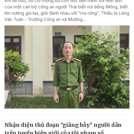
Khi về hưu, tôi chỉ mong bà con nhớ đến mình với hình ảnh
của một cán bộ công an người Thái biết nói tiếng Mông, biết
lên nương gùi lúa, giỏi đánh nhau với "ma rừng”, Thiếu tá Lèng
Văn Tuân - Trưởng Công an xã Mường...
Nhận diện thủ đoạn "giăng bẫy" người dân
trên tuyến biên giới của tội phạm số