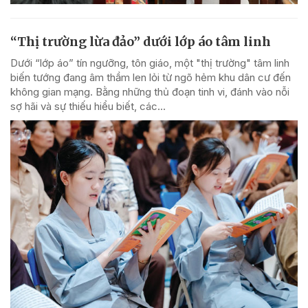
“Thị trường lừa đảo” dưới lớp áo tâm linh
Dưới “lớp áo” tín ngưỡng, tôn giáo, một "thị trường" tâm linh
biến tướng đang âm thầm len lỏi từ ngõ hẻm khu dân cư đến
không gian mạng. Bằng những thủ đoạn tinh vi, đánh vào nỗi
sợ hãi và sự thiếu hiểu biết, các...