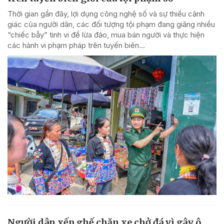
Thời gian gần đây, lợi dụng công nghệ số và sự thiếu cảnh
giác của người dân, các đối tượng tội phạm đang giăng nhiều
“chiếc bẫy” tinh vi để lừa đảo, mua bán người và thực hiện
các hành vi phạm pháp trên tuyến biên...
Người dân xếp ghế chặn xe chở đá vì gây ô