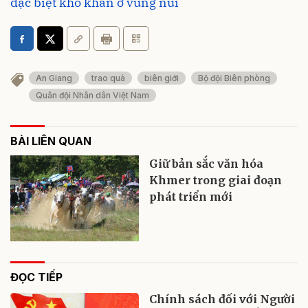
đặc biệt khó khăn ở vùng núi
An Giang
trao quà
biên giới
Bộ đội Biên phòng
Quân đội Nhân dân Việt Nam
BÀI LIÊN QUAN
Giữ bản sắc văn hóa
Khmer trong giai đoạn
phát triển mới
ĐỌC TIẾP
Chính sách đối với Người