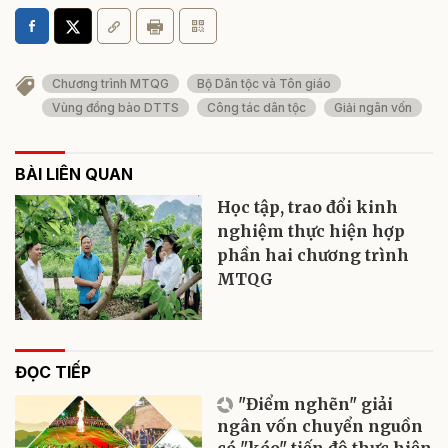
Chương trình MTQG
Bộ Dân tộc và Tôn giáo
Vùng đồng bào DTTS
Công tác dân tộc
Giải ngân vốn
BÀI LIÊN QUAN
Học tập, trao đổi kinh
nghiệm thực hiện hợp
phần hai chương trình
MTQG
ĐỌC TIẾP
"Điểm nghẽn" giải
ngân vốn chuyển nguồn