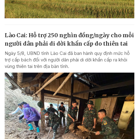
Lào Cai: Hỗ trợ 250 nghìn đồng/ngày cho mỗi
người dân phải di dời khẩn cấp do thiên tai
Ngày 5/8, UBND tỉnh Lào Cai đã ban hành quy định mức hỗ
trợ cấp bách đối với người dân phải di dời khẩn cấp ra khỏi
vùng thiên tai trên địa bàn tỉnh.