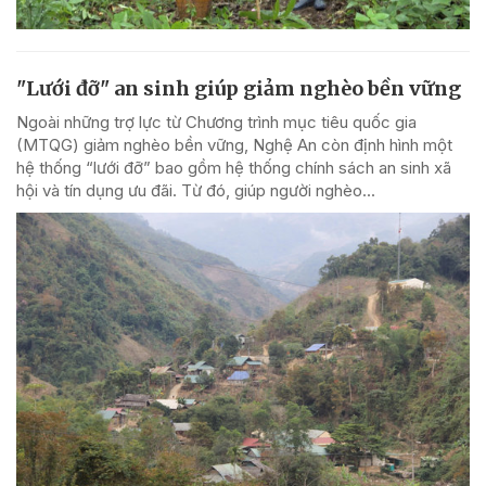
"Lưới đỡ" an sinh giúp giảm nghèo bền vững
Ngoài những trợ lực từ Chương trình mục tiêu quốc gia
(MTQG) giảm nghèo bền vững, Nghệ An còn định hình một
hệ thống “lưới đỡ” bao gồm hệ thống chính sách an sinh xã
hội và tín dụng ưu đãi. Từ đó, giúp người nghèo...