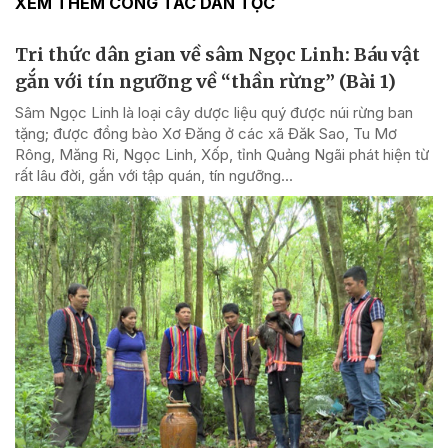
XEM THÊM CÔNG TÁC DÂN TỘC
Tri thức dân gian về sâm Ngọc Linh: Báu vật
gắn với tín ngưỡng về “thần rừng” (Bài 1)
Sâm Ngọc Linh là loại cây dược liệu quý được núi rừng ban
tặng; được đồng bào Xơ Đăng ở các xã Đăk Sao, Tu Mơ
Rông, Măng Ri, Ngọc Linh, Xốp, tỉnh Quảng Ngãi phát hiện từ
rất lâu đời, gắn với tập quán, tín ngưỡng...