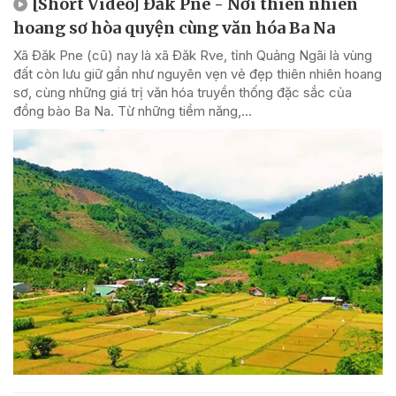
[Short Video] Đăk Pne - Nơi thiên nhiên
hoang sơ hòa quyện cùng văn hóa Ba Na
Xã Đăk Pne (cũ) nay là xã Đăk Rve, tỉnh Quảng Ngãi là vùng
đất còn lưu giữ gần như nguyên vẹn vẻ đẹp thiên nhiên hoang
sơ, cùng những giá trị văn hóa truyền thống đặc sắc của
đồng bào Ba Na. Từ những tiềm năng,...