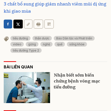
3 chất bổ sung giúp giảm nhanh viêm mũi dị ứng
khi giao mùa
tiểu đường
thần dược
Báo Dân tộc và Phát triển
video
gừng
nghệ
quế
sống khỏe
tiểu đường Type 2
BÀI LIÊN QUAN
Nhận biết sớm biến
chứng bệnh võng mạc
tiểu đường