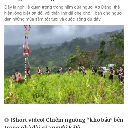
Đây là nghi lễ quan trọng trong năm của người Xơ Đăng, thể
hiện lòng biết ơn đối với thần linh đã che chở... ban cho người
dân những mùa sâm tốt tươi và cuộc sống đủ đầy.
[Short video] Chiêm ngưỡng “kho báu” bên
trong nhà dài của người Ê Đê