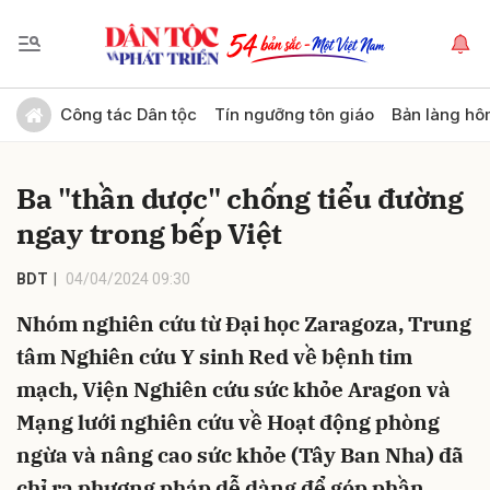
Gửi bình luận
Công tác Dân tộc
Tín ngưỡng tôn giáo
Bản làng hô
Ba "thần dược" chống tiểu đường
ngay trong bếp Việt
BDT
04/04/2024 09:30
Nhóm nghiên cứu từ Đại học Zaragoza, Trung
Hủy
Gửi
tâm Nghiên cứu Y sinh Red về bệnh tim
mạch, Viện Nghiên cứu sức khỏe Aragon và
Mạng lưới nghiên cứu về Hoạt động phòng
ngừa và nâng cao sức khỏe (Tây Ban Nha) đã
chỉ ra phương pháp dễ dàng để góp phần