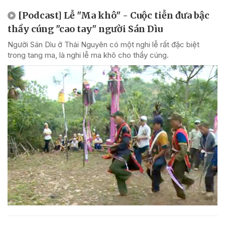
[Podcast] Lễ "Ma khô" - Cuộc tiễn đưa bậc
thầy cúng "cao tay" người Sán Dìu
Người Sán Dìu ở Thái Nguyên có một nghi lễ rất đặc biệt
trong tang ma, là nghi lễ ma khô cho thầy cúng.