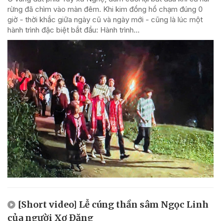
rừng đã chìm vào màn đêm. Khi kim đồng hồ chạm đúng 0
giờ - thời khắc giữa ngày cũ và ngày mới - cũng là lúc một
hành trình đặc biệt bắt đầu: Hành trình...
[Short video] Lễ cúng thần sâm Ngọc Linh
của người Xơ Đăng