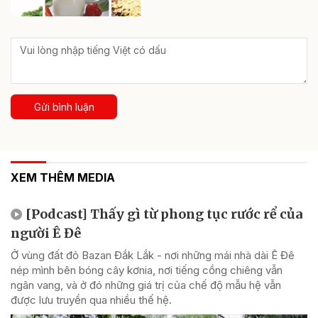
Gửi bình luận
XEM THÊM MEDIA
[Podcast] Thấy gì từ phong tục rước rể của
người Ê Đê
Ở vùng đất đỏ Bazan Đắk Lắk - nơi những mái nhà dài Ê Đê
nép mình bên bóng cây kơnia, nơi tiếng cồng chiêng vẫn
ngân vang, và ở đó những giá trị của chế độ mẫu hệ vẫn
được lưu truyền qua nhiều thế hệ.