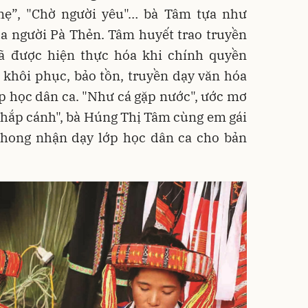
mẹ”, "Chờ người yêu"… bà Tâm tựa như
a người Pà Thẻn. Tâm huyết trao truyền
ã được hiện thực hóa khi chính quyền
 khôi phục, bảo tồn, truyền dạy văn hóa
p học dân ca. "Như cá gặp nước", ước mơ
chắp cánh", bà Húng Thị Tâm cùng em gái
hong nhận dạy lớp học dân ca cho bản