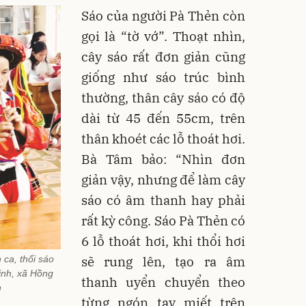
Sáo của người Pà Thẻn còn
gọi là “tờ vớ”. Thoạt nhìn,
cây sáo rất đơn giản cũng
giống như sáo trúc bình
thường, thân cây sáo có độ
dài từ 45 đến 55cm, trên
thân khoét các lỗ thoát hơi.
Bà Tâm bảo: “Nhìn đơn
giản vậy, nhưng để làm cây
sáo có âm thanh hay phải
rất kỳ công. Sáo Pà Thẻn có
6 lỗ thoát hơi, khi thổi hơi
 ca, thổi sáo
sẽ rung lên, tạo ra âm
inh, xã Hồng
thanh uyển chuyển theo
h
từng ngón tay miết trên