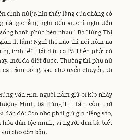
ên đỉnh núi/Nhìn thấy làng của chàng có
g nàng chẳng nghĩ đến ai, chỉ nghĩ đến
 sống hạnh phúc bên nhau". Bà Húng Thị
iản dị lắm! Nghĩ thế nào thì nói nôm na
hị, tinh tế”. Hát dân ca Pà Thẻn phải có
hay, mới da diết được. Thường thì phụ nữ
n ca trầm bổng, sao cho uyển chuyển, đi
 Húng Văn Hin, người nắm giữ bí kíp nhảy
Thượng Minh, bà Húng Thị Tâm còn nhớ
à dặn dò: Con nhớ phải giữ gìn tiếng sáo,
ăn hóa dân tộc mình, vì người đàn bà biết
 vui cho dân bản.