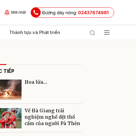
Đường dây nóng:
02437674981
Mới nhất
Thành tựu và Phát triển
 TIẾP
Hoa lửa…
ửi
Về Hà Giang trải
nghiệm nghề dệt thổ
cẩm của người Pà Thẻn