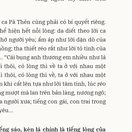
 ca Pà Thẻn cũng phải có bí quyết riêng.
ể hiện hết nỗi lòng: da diết theo lời ca
nhớ người yêu; ấm áp như lời dặn dò của
ồng; tha thiết réo rắt như lời tỏ tình của
i… “Cái bụng anh thương em nhiều như lá
 thôi, có lòng thì về ta ở với nhau một
thôi, có lòng thì về, ta ở với nhau một
 khi cất lên tựa như lời tâm tình, lúc réo
ống mượt mà lan trên bản làng, nương ngô;
a người xưa; tiếng con gái, con trai trong
h yêu…
iếng sáo, kèn lá chính là tiếng lòng của