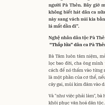
người Pà Thẻn. Bây giờ m
không biết hát dân ca nữ
này sang vách núi kia bằng
lá mất dần đi”.
Nghệ nhân dân tộc Pà Th
“Thắp lửa” dân ca Pà Thẻ
Bà Tâm luôn tâm niệm, mỗi
lọc bao đời, cha ông mình 
cách để nó thấm vào từng 
là một phần của cơ thể, nế
cây gai, mũi kim đâm vào da
Và "như việc phải làm", b
khôi phục văn hoá dân tộc…