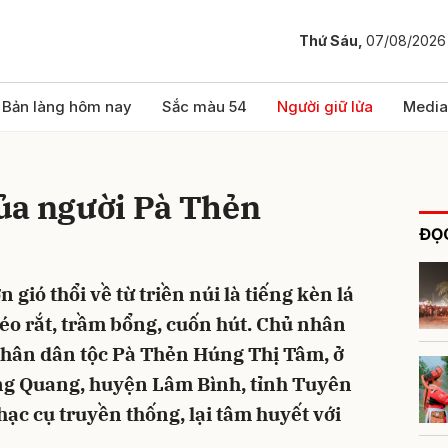
Thứ Sáu,
07/08/2026
bình luận
Bản làng hôm nay
Sắc màu 54
Người giữ lửa
Media
ủa người Pà Thẻn
ĐỌC
gió thổi về từ triền núi là tiếng kèn lá
 réo rắt, trầm bổng, cuốn hút. Chủ nhân
Hủy
G
nhân dân tộc Pà Thẻn Húng Thị Tâm, ở
ng Quang, huyện Lâm Bình, tỉnh Tuyên
ạc cụ truyền thống, lại tâm huyết với