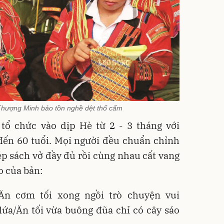
hượng Minh bảo tồn nghề dệt thổ cẩm
tổ chức vào dịp Hè từ 2 - 3 tháng với
đến 60 tuổi. Mọi người đều chuẩn chỉnh
ép sách vở đầy đủ rồi cùng nhau cất vang
o của bản:
/Ăn cơm tối xong ngồi trò chuyện vui
lứa/Ăn tối vừa buông đũa chỉ có cây sáo