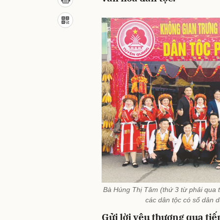
Bà Húng Thị Tâm (thứ 3 từ phải qua
các dân tộc có số dân dư
Gửi lời yêu thương qua tiế