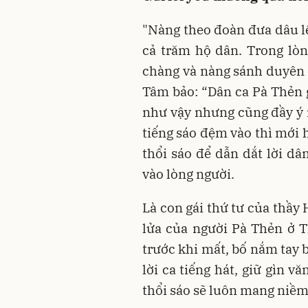
"Nàng theo đoàn đưa dâu l
cả trăm hộ dân. Trong lòn
chàng và nàng sánh duyên
Tâm bảo: “Dân ca Pà Thẻn g
như vậy nhưng cũng đầy ý n
tiếng sáo đệm vào thì mới 
thổi sáo để dẫn dắt lời dâ
vào lòng người.
Là con gái thứ tư của thầy
lửa của người Pà Thẻn ở 
trước khi mất, bố nắm tay b
lời ca tiếng hát, giữ gìn v
thổi sáo sẽ luôn mang niềm