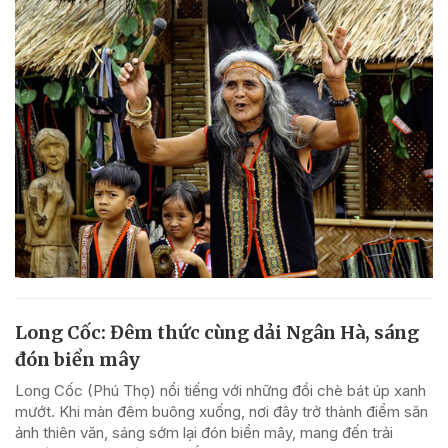
Long Cốc: Đêm thức cùng dải Ngân Hà, sáng
đón biển mây
Long Cốc (Phú Thọ) nổi tiếng với những đồi chè bát úp xanh
mướt. Khi màn đêm buông xuống, nơi đây trở thành điểm săn
ảnh thiên văn, sáng sớm lại đón biển mây, mang đến trải