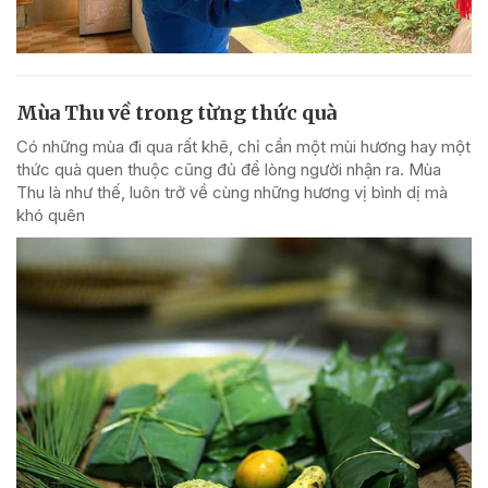
Mùa Thu về trong từng thức quà
Có những mùa đi qua rất khẽ, chỉ cần một mùi hương hay một
thức quà quen thuộc cũng đủ để lòng người nhận ra. Mùa
Thu là như thế, luôn trở về cùng những hương vị bình dị mà
khó quên