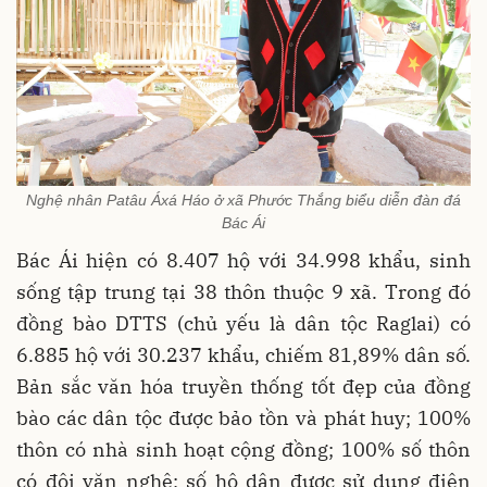
Nghệ nhân Patâu Áxá Háo ở xã Phước Thắng biểu diễn đàn đá
Bác Ái
Bác Ái hiện có 8.407 hộ với 34.998 khẩu, sinh
sống tập trung tại 38 thôn thuộc 9 xã. Trong đó
đồng bào DTTS (chủ yếu là dân tộc Raglai) có
6.885 hộ với 30.237 khẩu, chiếm 81,89% dân số.
Bản sắc văn hóa truyền thống tốt đẹp của đồng
bào các dân tộc được bảo tồn và phát huy; 100%
thôn có nhà sinh hoạt cộng đồng; 100% số thôn
có đội văn nghệ; số hộ dân được sử dụng điện