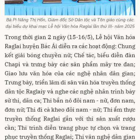
Bà Pi Năng Thị Hốn, Giám đốc Sở Dân tộc và Tôn giáo cùng các
đại biểu dự khai mạc Lễ hội Văn hóa Raglai lần thứ III- năm 2025
Trong thời gian 2 ngày (15-16/5), Lễ hội Văn hóa
Raglai huyện Bác Ái diễn ra các hoạt động: Chung
kết giải bóng chuyền nữ; Chế tác, biểu diễn đàn
Chapi và trưng bày các sản phẩm mây tre đan;
Giao lưu văn hóa của các nghệ nhân dân gian;
Trưng bày, triển lãm di sản văn hóa truyền thống
dân tộc Raglaiy và nghe các nghệ nhân trình bày
sử thi, dân ca; Thi bắn nỏ đôi nam - nữ, đơn nam,
đơn nữ; Thi đi cà kheo đôi nam - nữ; Thi ẩm thực
truyền thống Raglai gắn với thi sản xuất rượu
cần; Thi trình diễn trang phục tự chọn và trang
phục truyền thống Raglai; Thi văn nghệ dân gian