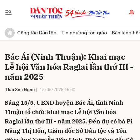
Gửi bình luận
Công tác Dân tộc
Tín ngưỡng tôn giáo
Bản làng hô
Bác Ái (Ninh Thuận): Khai mạc
Lễ hội Văn hóa Raglai lần thứ III -
năm 2025
Thái Sơn Ngọc
15/05/2025 16:00
Hủy
Gửi
Sáng 15/5, UBND huyện Bác Ái, tỉnh Ninh
Thuận tổ chức khai mạc Lễ hội Văn hóa
Raglai lần thứ III - năm 2025. Đến dự có bà Pi
Năng Thị Hốn, Giám đốc Sở Dân tộc và Tôn