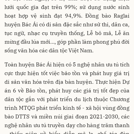
lưới quốc gia đạt trên 99%; sử dụng nước sinh
hoạt hợp vệ sinh đạt 94,9%. Đồng bào Raglai
huyện Bác Ái có di sản đặc sắc như sử thi, dân ca,
tục ngữ, nhạc cụ truyền thống, Lễ bỏ mả, Lễ ăn
mừng đầu lúa mới…, góp phần làm phong phú đời
sống văn hóa các dân tộc Việt Nam.
Toàn huyện Bác Ái hiện có 5 nghệ nhân ưu tú tích
cực thực hiện tốt việc bảo tồn và phát huy giá trị
di sản văn hóa trên địa bàn huyện. Thực hiện Dự
án 6 về Bảo tồn, phát huy các giá trị tốt đẹp của
dân tộc gắn với phát triển du lịch thuộc Chương
trình MTQG phát triển kinh tế - xã hội vùng đồng
bào DTTS và miền núi giai đoạn 2021-2030, các
nghệ nhân ưu tú truyền dạy cho hàng trăm thanh
- thiếu niên về biểu diễn mã la, chế tác đàn