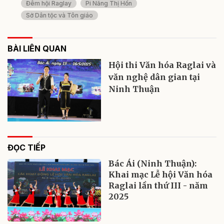
Đêm hội Raglay
Pi Năng Thị Hốn
Sở Dân tộc và Tôn giáo
BÀI LIÊN QUAN
Hội thi Văn hóa Raglai và
văn nghệ dân gian tại
Ninh Thuận
ĐỌC TIẾP
Bác Ái (Ninh Thuận):
Khai mạc Lễ hội Văn hóa
Raglai lần thứ III - năm
2025