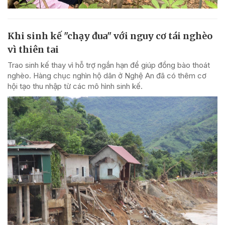
Khi sinh kế "chạy đua" với nguy cơ tái nghèo
vì thiên tai
Trao sinh kế thay vì hỗ trợ ngắn hạn để giúp đồng bào thoát
nghèo. Hàng chục nghìn hộ dân ở Nghệ An đã có thêm cơ
hội tạo thu nhập từ các mô hình sinh kế.