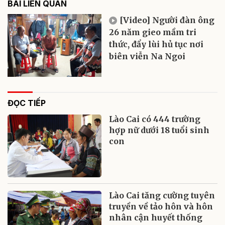
BÀI LIÊN QUAN
[Video] Người đàn ông
26 năm gieo mầm tri
thức, đẩy lùi hủ tục nơi
biên viễn Na Ngoi
ĐỌC TIẾP
Lào Cai có 444 trường
hợp nữ dưới 18 tuổi sinh
con
Lào Cai tăng cường tuyên
truyền về tảo hôn và hôn
nhân cận huyết thống