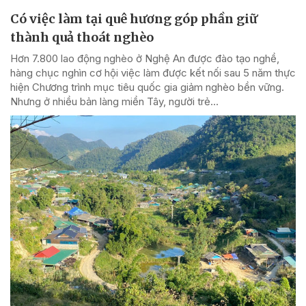
Có việc làm tại quê hương góp phần giữ
thành quả thoát nghèo
Hơn 7.800 lao động nghèo ở Nghệ An được đào tạo nghề,
hàng chục nghìn cơ hội việc làm được kết nối sau 5 năm thực
hiện Chương trình mục tiêu quốc gia giảm nghèo bền vững.
Nhưng ở nhiều bản làng miền Tây, người trẻ...