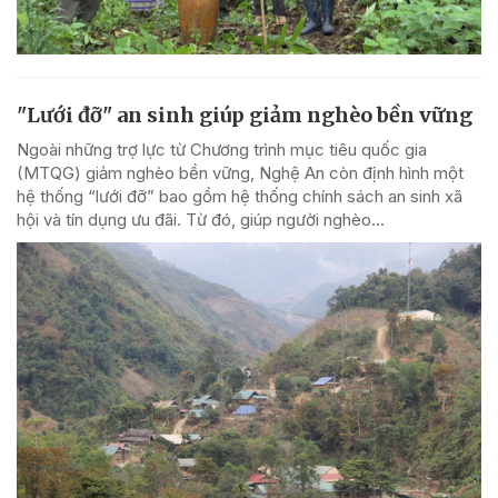
"Lưới đỡ" an sinh giúp giảm nghèo bền vững
Ngoài những trợ lực từ Chương trình mục tiêu quốc gia
(MTQG) giảm nghèo bền vững, Nghệ An còn định hình một
hệ thống “lưới đỡ” bao gồm hệ thống chính sách an sinh xã
hội và tín dụng ưu đãi. Từ đó, giúp người nghèo...