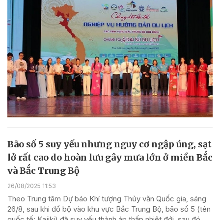
Bão số 5 suy yếu nhưng nguy cơ ngập úng, sạt
lở rất cao do hoàn lưu gây mưa lớn ở miền Bắc
và Bắc Trung Bộ
26/08/2025 11:53
Theo Trung tâm Dự báo Khí tượng Thủy văn Quốc gia, sáng
26/8, sau khi đổ bộ vào khu vực Bắc Trung Bộ, bão số 5 (tên
quốc tế: Kajiki) đã suy yếu thành áp thấp nhiệt đới, sau đó