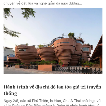
chuyện về đất, lửa và nghề gốm đã nuôi dưỡng...
Hành trình về địa chỉ đỏ lan tỏa giá trị truyền
thống
Ngày 2/8, các xã Phú Thiện, Ia Hiao, Chư A Thai phối hợp với
xã Ia Pnôn và Đồn Biên phòng Ia Pnôn tổ chức hành trình về