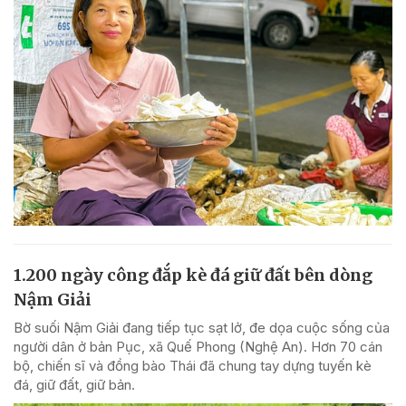
1.200 ngày công đắp kè đá giữ đất bên dòng
Nậm Giải
Bờ suối Nậm Giải đang tiếp tục sạt lở, đe dọa cuộc sống của
người dân ở bản Pục, xã Quế Phong (Nghệ An). Hơn 70 cán
bộ, chiến sĩ và đồng bào Thái đã chung tay dựng tuyến kè
đá, giữ đất, giữ bản.