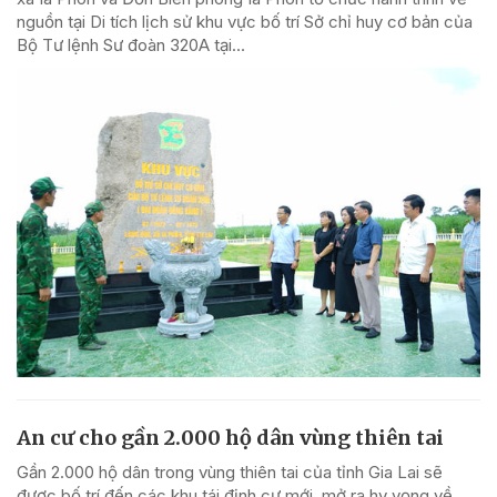
nguồn tại Di tích lịch sử khu vực bố trí Sở chỉ huy cơ bản của
Bộ Tư lệnh Sư đoàn 320A tại...
An cư cho gần 2.000 hộ dân vùng thiên tai
Gần 2.000 hộ dân trong vùng thiên tai của tỉnh Gia Lai sẽ
được bố trí đến các khu tái định cư mới, mở ra hy vọng về