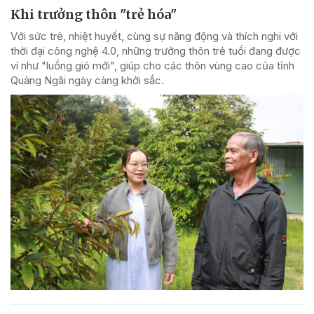
Khi trưởng thôn "trẻ hóa"
Với sức trẻ, nhiệt huyết, cùng sự năng động và thích nghi với
thời đại công nghệ 4.0, những trưởng thôn trẻ tuổi đang được
ví như "luồng gió mới", giúp cho các thôn vùng cao của tỉnh
Quảng Ngãi ngày càng khởi sắc.