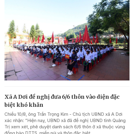
Xã A Dơi đề nghị đưa 6/6 thôn vào diện đặc
biệt khó khăn
Chiều 10/8, ông Trần Trọng Kim - Chủ tịch UBND xã A Dơi
xác nhận: “Hiện nay, UBND xã đã đề nghị UBND tỉnh Quảng
Trị xem xét, phê duyệt danh sách 6/6 thôn ở xã thuộc vùng
đồng bào DTTS, miền núi và thôn đặc biệt...