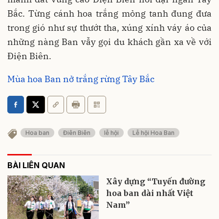
Bắc. Từng cánh hoa trắng mỏng tanh đung đưa
trong gió như sự thướt tha, xúng xính váy áo của
những nàng Ban vẫy gọi du khách gần xa về với
Điện Biên.
Mùa hoa Ban nở trắng rừng Tây Bắc
Hoa ban
Điên Biên
lễ hội
Lễ hội Hoa Ban
BÀI LIÊN QUAN
Xây dựng “Tuyến đường
hoa ban dài nhất Việt
Nam”