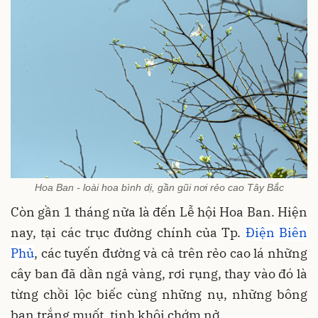
Hoa Ban - loài hoa bình dị, gần gũi nơi rẻo cao Tây Bắc
Còn gần 1 tháng nữa là đến Lễ hội Hoa Ban. Hiện
nay, tại các trục đường chính của Tp.
Điện Biên
Phủ
, các tuyến đường và cả trên rẻo cao lá những
cây ban đã dần ngả vàng, rơi rụng, thay vào đó là
từng chồi lộc biếc cùng những nụ, những bông
ban trắng muốt, tinh khôi chớm nở.