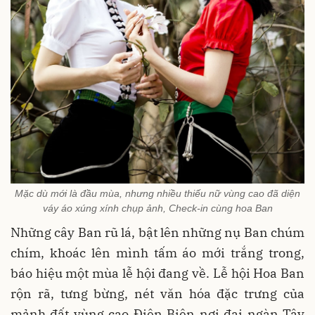
Mặc dù mới là đầu mùa, nhưng nhiều thiếu nữ vùng cao đã diện
váy áo xúng xính chụp ảnh, Check-in cùng hoa Ban
Những cây Ban rũ lá, bật lên những nụ Ban chúm
chím, khoác lên mình tấm áo mới trắng trong,
báo hiệu một mùa lễ hội đang về. Lễ hội Hoa Ban
rộn rã, tưng bừng, nét văn hóa đặc trưng của
mảnh đất vùng cao Điện Biên nơi đại ngàn Tây