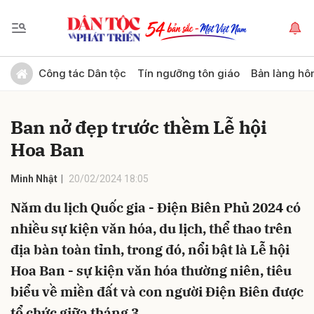
Gửi bình luận
Công tác Dân tộc
Tín ngưỡng tôn giáo
Bản làng hô
Ban nở đẹp trước thềm Lễ hội
Hoa Ban
Minh Nhật
20/02/2024 18:05
Năm du lịch Quốc gia - Điện Biên Phủ 2024 có
Hủy
Gửi
nhiều sự kiện văn hóa, du lịch, thể thao trên
địa bàn toàn tỉnh, trong đó, nổi bật là Lễ hội
Hoa Ban - sự kiện văn hóa thường niên, tiêu
biểu về miền đất và con người Điện Biên được
tổ chức giữa tháng 3.