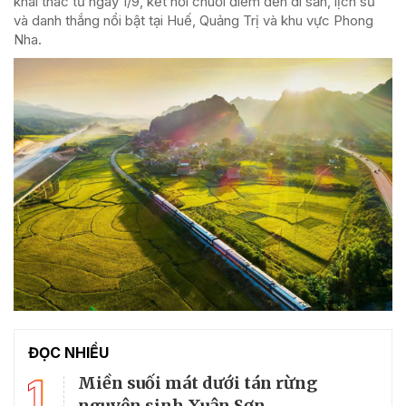
khai thác từ ngày 1/9, kết nối chuỗi điểm đến di sản, lịch sử
và danh thắng nổi bật tại Huế, Quảng Trị và khu vực Phong
Nha.
ĐỌC NHIỀU
1
Miền suối mát dưới tán rừng
nguyên sinh Xuân Sơn