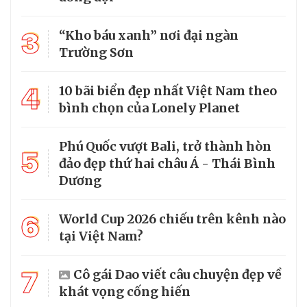
3
“Kho báu xanh” nơi đại ngàn
Trường Sơn
4
10 bãi biển đẹp nhất Việt Nam theo
bình chọn của Lonely Planet
Phú Quốc vượt Bali, trở thành hòn
5
đảo đẹp thứ hai châu Á - Thái Bình
Dương
6
World Cup 2026 chiếu trên kênh nào
tại Việt Nam?
7
Cô gái Dao viết câu chuyện đẹp về
khát vọng cống hiến