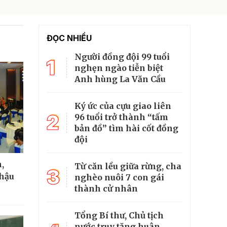
ĐỌC NHIỀU
Người đồng đội 99 tuổi
1
nghẹn ngào tiễn biệt
Anh hùng La Văn Cầu
Ký ức của cựu giao liên
2
96 tuổi trở thành “tấm
bản đồ” tìm hài cốt đồng
đội
,
Từ căn lều giữa rừng, cha
3
 hậu
nghèo nuôi 7 con gái
thành cử nhân
Tổng Bí thư, Chủ tịch
nước truy tặng huân