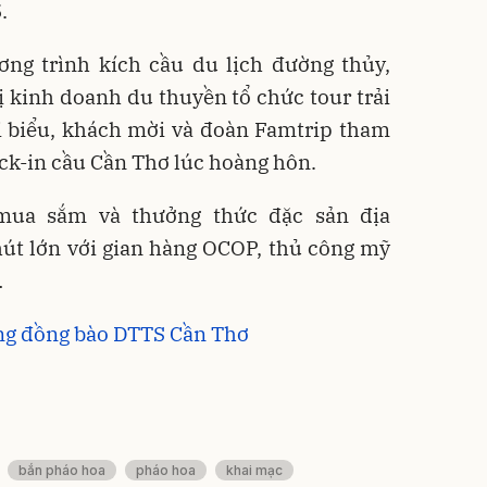
.
ơng trình kích cầu du lịch đường thủy,
ị kinh doanh du thuyền tổ chức tour trải
 biểu, khách mời và đoàn Famtrip tham
ck-in cầu Cần Thơ lúc hoàng hôn.
 mua sắm và thưởng thức đặc sản địa
út lớn với gian hàng OCOP, thủ công mỹ
…
ùng đồng bào DTTS Cần Thơ
bắn pháo hoa
pháo hoa
khai mạc