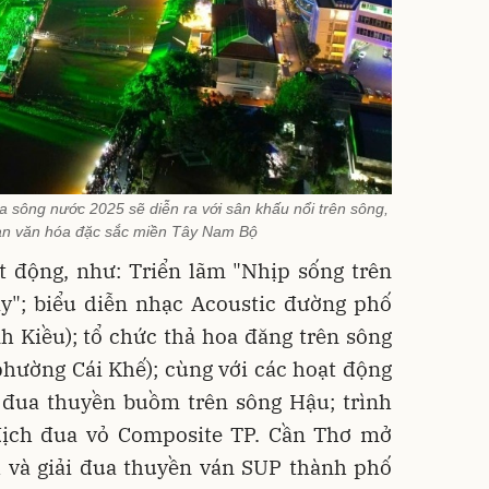
 sông nước 2025 sẽ diễn ra với sân khấu nổi trên sông,
an văn hóa đặc sắc miền Tây Nam Bộ
t động, như: Triển lãm "Nhịp sống trên
ay"; biểu diễn nhạc Acoustic đường phố
h Kiều); tổ chức thả hoa đăng trên sông
phường Cái Khế); cùng với các hoạt động
ư đua thuyền buồm trên sông Hậu; trình
 địch đua vỏ Composite TP. Cần Thơ mở
 và giải đua thuyền ván SUP thành phố