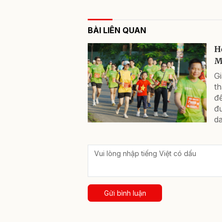
BÀI LIÊN QUAN
H
M
G
th
đế
đ
da
Gửi bình luận