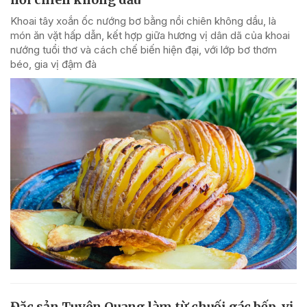
Khoai tây xoắn ốc nướng bơ bằng nồi chiên không dầu, là
món ăn vặt hấp dẫn, kết hợp giữa hương vị dân dã của khoai
nướng tuổi thơ và cách chế biến hiện đại, với lớp bơ thơm
béo, gia vị đậm đà
Đặc sản Tuyên Quang làm từ chuối gác bếp, vị