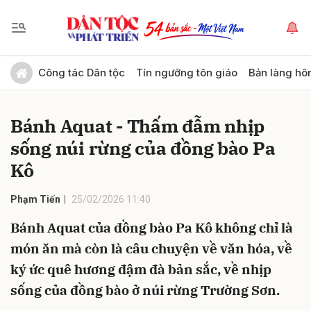
Gửi bình luận
Công tác Dân tộc
Tín ngưỡng tôn giáo
Bản làng hô
Bánh Aquat - Thấm đẫm nhịp
sống núi rừng của đồng bào Pa
Kô
Phạm Tiến
25/02/2026 11:40
Hủy
Gửi
Bánh Aquat của đồng bào Pa Kô không chỉ là
món ăn mà còn là câu chuyện về văn hóa, về
ký ức quê hương đậm đà bản sắc, về nhịp
sống của đồng bào ở núi rừng Trường Sơn.