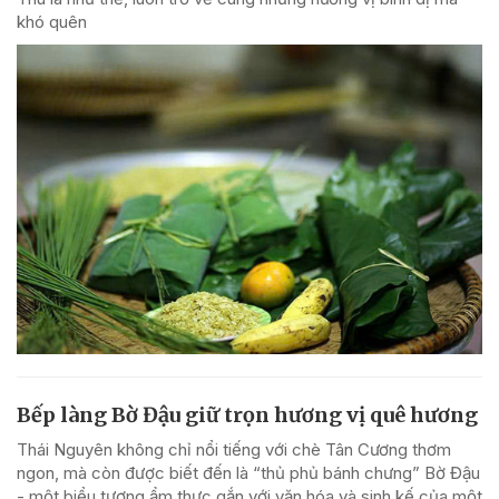
khó quên
Bếp làng Bờ Đậu giữ trọn hương vị quê hương
Thái Nguyên không chỉ nổi tiếng với chè Tân Cương thơm
ngon, mà còn được biết đến là “thủ phủ bánh chưng” Bờ Đậu
- một biểu tượng ẩm thực gắn với văn hóa và sinh kế của một