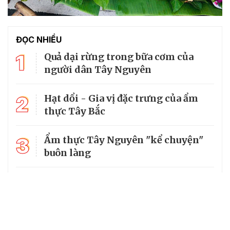
ĐỌC NHIỀU
1
Quả dại rừng trong bữa cơm của
người dân Tây Nguyên
2
Hạt dổi - Gia vị đặc trưng của ẩm
thực Tây Bắc
3
Ẩm thực Tây Nguyên "kể chuyện"
buôn làng
4
Khoai tây xoắn ốc nướng bơ giòn
thơm bằng nồi chiên không dầu
5
Ngất ngây với món Pa pỉnh tộp của