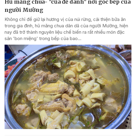
Hũ măng chua- "của để dành" nơi góc bếp của
người Mường
Không chỉ để giữ lại hương vị của núi rừng, cải thiện bữa ăn
trong gia đình, hũ măng chua dân dã của người Mường, hiện
nay đã trở thành nguyên liệu chế biến ra rất nhiều món đặc
sản 'bon miệng' trong bếp của bao...