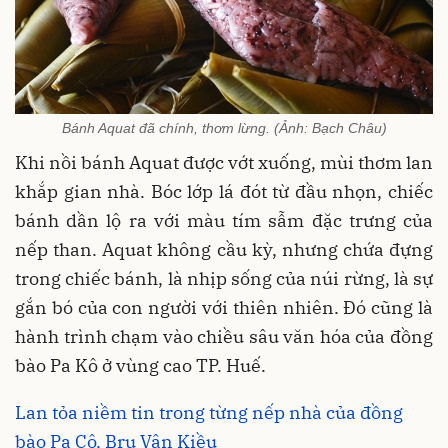
Bánh Aquat đã chính, thơm lừng. (Ảnh: Bạch Châu)
Khi nồi bánh Aquat được vớt xuống, mùi thơm lan
khắp gian nhà. Bóc lớp lá đót từ đầu nhọn, chiếc
bánh dần lộ ra với màu tím sẫm đặc trưng của
nếp than. Aquat không cầu kỳ, nhưng chứa đựng
trong chiếc bánh, là nhịp sống của núi rừng, là sự
gắn bó của con người với thiên nhiên. Đó cũng là
hành trình chạm vào chiều sâu văn hóa của đồng
bào Pa Kô ở vùng cao TP. Huế.
Lan tỏa niềm tin trong từng nếp nhà của đồng
bào Pa Cô, Bru Vân Kiều