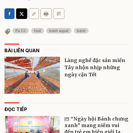
Pa Cô
Huế
bánh aquat
bánh
BÀI LIÊN QUAN
Làng nghề đặc sản miền
Tây nhộn nhịp những
ngày cận Tết
ĐỌC TIẾP
“Ngày hội Bánh chưng
xanh” mang niềm vui
đến trẻ em biên giới Ia