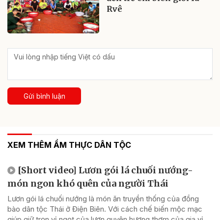
Rvê
Gửi bình luận
XEM THÊM ẨM THỰC DÂN TỘC
[Short video] Lươn gói lá chuối nướng-
món ngon khó quên của người Thái
Lươn gói lá chuối nướng là món ăn truyền thống của đồng
bào dân tộc Thái ở Điện Biên. Với cách chế biến mộc mạc
giúp giữ trọn vị ngọt của lươn quyện hương thơm của gia vị