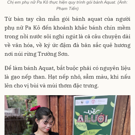
Chị em phụ nữ Pa Kô thực hiện quy trình gói bánh Aquat. (Ảnh:
Phạm Tiến)
Từ bàn tay cần mẫn gói bánh aquat của người
phụ nữ Pa Kô đến khoảnh khắc bánh chín mềm
trong nồi nước sôi nghi ngút là cả câu chuyện dài
về văn hóa, về ký ức đậm đà bản sắc quê hương
nơi núi rừng Trường Sơn.
Để làm bánh Aquat, bắt buộc phải có nguyên liệu
là gạo nếp than. Hạt nếp nhỏ, sẫm màu, khi nấu
lên cho vị bùi và mùi thơm đặc trưng.