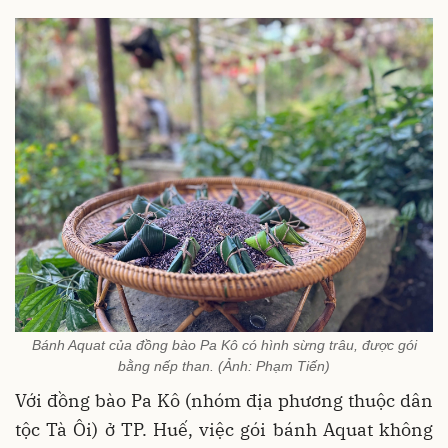
Bánh Aquat của đồng bào Pa Kô có hình sừng trâu, được gói
bằng nếp than. (Ảnh: Phạm Tiến)
Với đồng bào Pa Kô (nhóm địa phương thuộc dân
tộc Tà Ôi) ở TP. Huế, việc gói bánh Aquat không