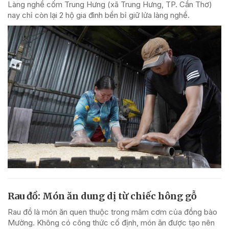
Làng nghề cốm Trung Hưng (xã Trung Hưng, TP. Cần Thơ)
nay chỉ còn lại 2 hộ gia đình bền bỉ giữ lửa làng nghề.
Rau đồ: Món ăn dung dị từ chiếc hông gỗ
Rau đồ là món ăn quen thuộc trong mâm cơm của đồng bào
Mường. Không có công thức cố định, món ăn được tạo nên