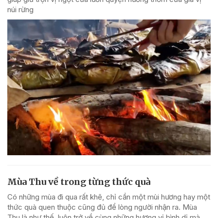
núi rừng
Mùa Thu về trong từng thức quà
Có những mùa đi qua rất khẽ, chỉ cần một mùi hương hay một
thức quà quen thuộc cũng đủ để lòng người nhận ra. Mùa
Thu là như thế, luôn trở về cùng những hương vị bình dị mà