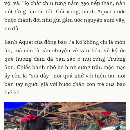
vội vã. Họ chắt chiu từng nắm gạo nếp than, nắn
nót từng tàu lá đót. Gói xong, bánh Aquat được
buộc thành đôi như gửi gắm ước nguyện sum vầy,
no đủ.
Bánh Aquat của đồng bào Pa Kô không chỉ là món
ăn, mà còn là câu chuyện về văn hóa, về ký ức
quê hương đậm đà bản sắc ở núi rừng Trường
Sơn. Chiếc bánh nhỏ bé hình sừng trâu mộc mạc
ấy còn là “sợi dây” nối quá khứ với hiện tại, nối
bàn tay người già với bước chân con trẻ qua bao
thế hệ.