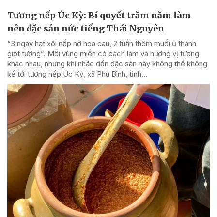
Tương nếp Úc Kỳ: Bí quyết trăm năm làm
nên đặc sản nức tiếng Thái Nguyên
“3 ngày hạt xôi nếp nở hoa cau, 2 tuần thêm muối ủ thành
giọt tương”. Mỗi vùng miền có cách làm và hương vị tương
khác nhau, nhưng khi nhắc đến đặc sản này không thể không
kể tới tương nếp Úc Kỳ, xã Phú Bình, tỉnh...