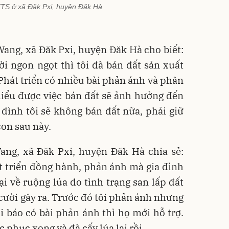
TS ở xã Đăk Pxi, huyện Đăk Hà
ang, xã Đăk Pxi, huyện Đăk Hà cho biết:
i ngon ngọt thì tôi đã bán đất sản xuất
 Phát triển có nhiều bài phản ánh và phân
 hiểu được việc bán đất sẽ ảnh hưởng đến
 đình tôi sẽ không bán đất nữa, phải giữ
con sau này.
ang, xã Đăk Pxi, huyện Đăk Hà chia sẻ:
t triển đồng hành, phản ánh mà gia đình
ại về ruộng lúa do tình trạng san lấp đất
 cười gây ra. Trước đó tôi phản ánh nhưng
 báo có bài phản ánh thì họ mới hỗ trợ.
c phục xong và đã cấy lúa lại rồi.