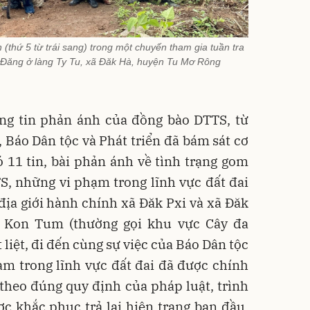
 (thứ 5 từ trái sang) trong một chuyến tham gia tuần tra
 Đăng ở làng Ty Tu, xã Đăk Hà, huyện Tu Mơ Rông
ng tin phản ánh của đồng bào DTTS, từ
 Báo Dân tộc và Phát triển đã bám sát cơ
ó 11 tin, bài phản ánh về tình trạng gom
, những vi phạm trong lĩnh vực đất đai
 địa giới hành chính xã Đăk Pxi và xã Đăk
h Kon Tum (thường gọi khu vực Cây đa
 liệt, đi đến cùng sự việc của Báo Dân tộc
ạm trong lĩnh vực đất đai đã được chính
theo đúng quy định của pháp luật, trình
ợc khắc phục trả lại hiện trạng ban đầu.