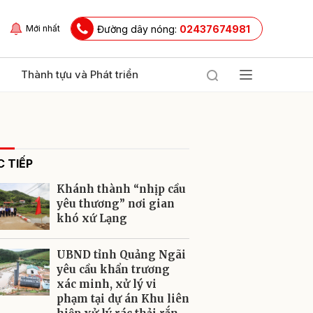
Đường dây nóng:
02437674981
Mới nhất
Thành tựu và Phát triển
 TIẾP
Khánh thành “nhịp cầu
yêu thương” nơi gian
khó xứ Lạng
ửi
UBND tỉnh Quảng Ngãi
yêu cầu khẩn trương
xác minh, xử lý vi
phạm tại dự án Khu liên