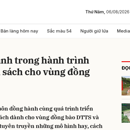
Thứ Năm,
06/08/2026
bình luận
Bản làng hôm nay
Sắc màu 54
Người giữ lửa
Media
ành trong hành trình
ĐỌC
h sách cho vùng đồng
Hủy
G
uôn đồng hành cùng quá trình triển
 sách dành cho vùng đồng bào DTTS và
i tuyên truyền những mô hình hay, cách