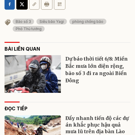
Bão số 3
Siêu bão Yagi
phòng chống bão
Phó Thủ tướng
BÀI LIÊN QUAN
Dự báo thời tiết 6/8: Miền
Bắc mưa lớn diện rộng,
bão số 3 đi ra ngoài Biển
Đông
ĐỌC TIẾP
Đẩy nhanh tiến độ các dự
án khắc phục hậu quả
mưa lũ trên địa bàn Lào