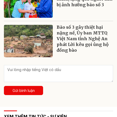
bị ảnh hưởng bão số 3
Bão số 3 gây thiệt hại
nặng nề, Ủy ban MTTQ
Việt Nam tỉnh Nghệ An
phát Lời kêu gọi ủng hộ
đồng bào
Gửi bình luận
XEM THÊM TIN TỨC - SỰ KIỆN