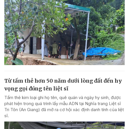
Từ tấm thẻ hơn 50 năm dưới lòng đất đến hy
vọng gọi đúng tên liệt sĩ
Tấm thẻ kim loại ghi họ tên, quê quán và ngày hy sinh, được
phát hiện trong quá trình lấy mẫu ADN tại Nghĩa trang Liệt sĩ
Tri Tôn (An Giang) đã mở ra cơ hội xác định danh tính của liệt
sĩ.