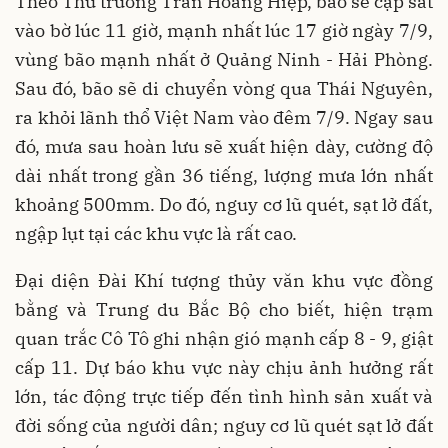
Theo Thứ trưởng Trần Hoàng Hiệp, bão sẽ cập sát
vào bờ lúc 11 giờ, mạnh nhất lúc 17 giờ ngày 7/9,
vùng bão mạnh nhất ở Quảng Ninh - Hải Phòng.
Sau đó, bão sẽ di chuyển vòng qua Thái Nguyên,
ra khỏi lãnh thổ Việt Nam vào đêm 7/9. Ngay sau
đó, mưa sau hoàn lưu sẽ xuất hiện dày, cường độ
dài nhất trong gần 36 tiếng, lượng mưa lớn nhất
khoảng 500mm. Do đó, nguy cơ lũ quét, sạt lở đất,
ngập lụt tại các khu vực là rất cao.
Đại diện Đài Khí tượng thủy văn khu vực đồng
bằng và Trung du Bắc Bộ cho biết, hiện trạm
quan trắc Cô Tô ghi nhận gió mạnh cấp 8 - 9, giật
cấp 11. Dự báo khu vực này chịu ảnh hưởng rất
lớn, tác động trực tiếp đến tình hình sản xuất và
đời sống của người dân; nguy cơ lũ quét sạt lở đất