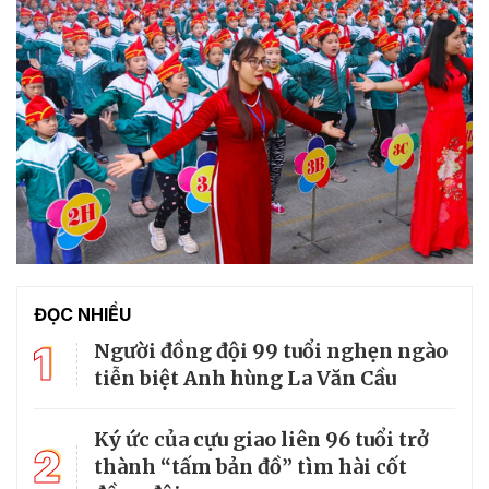
ĐỌC NHIỀU
1
Người đồng đội 99 tuổi nghẹn ngào
tiễn biệt Anh hùng La Văn Cầu
Ký ức của cựu giao liên 96 tuổi trở
2
thành “tấm bản đồ” tìm hài cốt