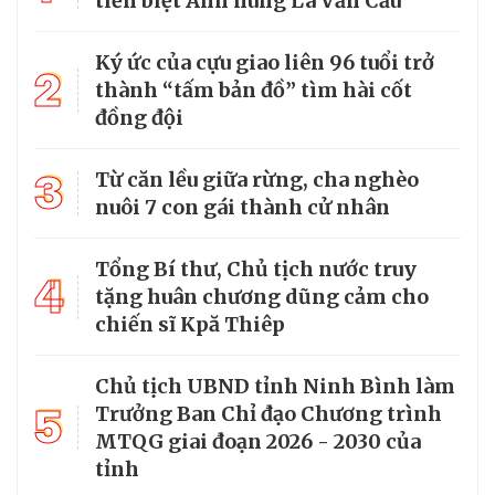
tiễn biệt Anh hùng La Văn Cầu
Ký ức của cựu giao liên 96 tuổi trở
2
thành “tấm bản đồ” tìm hài cốt
đồng đội
3
Từ căn lều giữa rừng, cha nghèo
nuôi 7 con gái thành cử nhân
Tổng Bí thư, Chủ tịch nước truy
4
tặng huân chương dũng cảm cho
chiến sĩ Kpă Thiêp
Chủ tịch UBND tỉnh Ninh Bình làm
5
Trưởng Ban Chỉ đạo Chương trình
MTQG giai đoạn 2026 - 2030 của
tỉnh