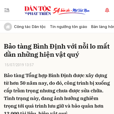
Gửi bình luận
Công tác Dân tộc
Tín ngưỡng tôn giáo
Bản làng hô
Bảo tàng Bình Định với nỗi lo mất
dần những hiện vật quý
15/07/2019 13:57
Bảo tàng Tổng hợp Bình Định được xây dựng
Hủy
Gửi
từ hơn 50 năm nay, do đó, công trình bị xuống
cấp trầm trọng nhưng chưa được sửa chữa.
Tình trạng này, đang ảnh hưởng nghiêm
trọng tới quá trình lưu giữ và bảo quản hơn
13.000 tài liệu, hiện vật quý.