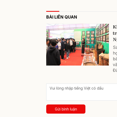
BÀI LIÊN QUAN
K
t
N
S
h
bà
v
Đ
Gửi bình luận