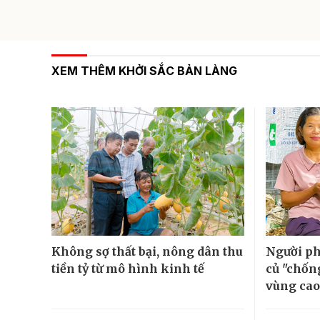
XEM THÊM KHỞI SẮC BẢN LÀNG
Không sợ thất bại, nông dân thu
Người ph
tiền tỷ từ mô hình kinh tế
củ "chốn
vùng cao