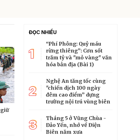
ĐỌC NHIỀU
“Phí Phông: Quỷ máu
1
rừng thiêng”: Cơn sốt
trăm tỷ và "mỏ vàng" văn
hóa bản địa (Bài 1)
Nghệ An tăng tốc cùng
2
"chiến dịch 100 ngày
đêm cao điểm” dựng
trường nội trú vùng biên
 giữ
Tháng 5 ở Vũng Chùa -
3
Đảo Yến, nhớ về Điện
Biên năm xưa