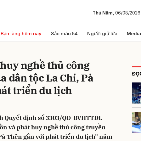
Thứ Năm,
06/08/2026
bình luận
Bản làng hôm nay
Sắc màu 54
Người giữ lửa
Media
 huy nghề thủ công
ĐỌC
a dân tộc La Chí, Pà
át triển du lịch
Hủy
G
h Quyết định số 3303/QĐ-BVHTTDL
ồn và phát huy nghề thủ công truyền
Pà Thẻn gắn với phát triển du lịch" năm