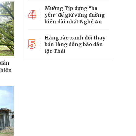
Mường Típ dựng “ba
4
yên” để giữ vững đường
biên dài nhất Nghệ An
Hàng rào xanh đổi thay
5
bản làng đồng bào dân
tộc Thái
 dân
 biên