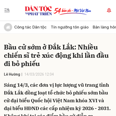
Gửi bình luận
Công tác Dân tộc
Tín ngưỡng tôn giáo
Bản làng hô
Bầu cử sớm ở Đắk Lắk: Nhiều
chiến sĩ trẻ xúc động khi lần đầu
đi bỏ phiếu
Lê Hường
14/03/2026 12:04
Hủy
Gửi
Sáng 14/3, các đơn vị lực lượng vũ trang tỉnh
Đắk Lắk đồng loạt tổ chức bỏ phiếu sớm bầu
cử đại biểu Quốc hội Việt Nam khóa XVI và
đại biểu HĐND các cấp nhiệm kỳ 2026 - 2031.