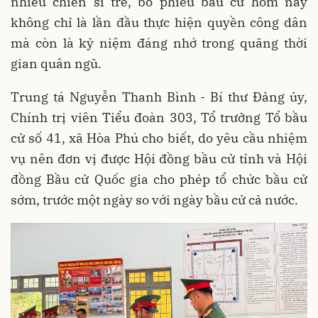
nhiều chiến sĩ trẻ, bỏ phiếu bầu cử hôm nay
không chỉ là lần đầu thực hiện quyền công dân
mà còn là kỷ niệm đáng nhớ trong quãng thời
gian quân ngũ.
Trung tá Nguyễn Thanh Bình - Bí thư Đảng ủy,
Chính trị viên Tiểu đoàn 303, Tổ trưởng Tổ bầu
cử số 41, xã Hòa Phú cho biết, do yêu cầu nhiệm
vụ nên đơn vị được Hội đồng bầu cử tỉnh và Hội
đồng Bầu cử Quốc gia cho phép tổ chức bầu cử
sớm, trước một ngày so với ngày bầu cử cả nước.