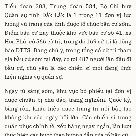
Tiểu đoàn 303, Trung đoàn 584, Bộ Chỉ huy
Quân sự tỉnh Đắk Lắk là 1 trong 11 đơn vị lực
lượng vũ trang của tỉnh được tổ chức bầu cử sớm.
Điểm bầu cử này thuộc khu vực bầu cử số 41, xã
Hòa Phú, có 566 cử tri, trong đó 169 cử tri là đồng
bào DTTS. Đáng chú ý, trong tổng số cử tri tham
gia bầu cử sớm tại đây, có tới 487 người lần đầu đi
bầu cử, chủ yếu là các chiến sĩ mới đang thực
hiện nghĩa vụ quân sự.
Ngay từ sáng sớm, khu vực bỏ phiếu tại đơn vị
được chuẩn bị chu đáo, trang nghiêm. Quốc kỳ,
băng rôn, khẩu hiệu được trang trí nổi bật, tạo
không khí của ngày hội lớn. Các chiến sĩ trong
quân phục chỉnh tề, xếp hàng ngay ngắn, lần lượt
thực hiện các bước theo hướng dẫn của tổ bầu cử.