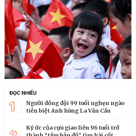
ĐỌC NHIỀU
1
Người đồng đội 99 tuổi nghẹn ngào
tiễn biệt Anh hùng La Văn Cầu
Ký ức của cựu giao liên 96 tuổi trở
2
thành “tấm bản đồ” tìm hài cốt