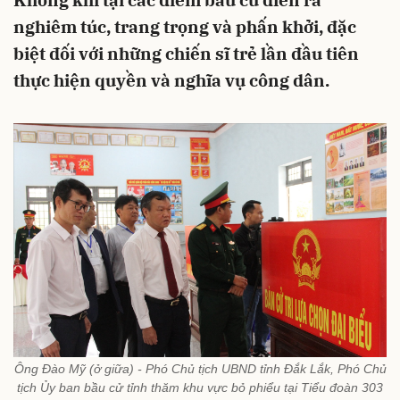
Không khí tại các điểm bầu cử diễn ra
nghiêm túc, trang trọng và phấn khởi, đặc
biệt đối với những chiến sĩ trẻ lần đầu tiên
thực hiện quyền và nghĩa vụ công dân.
Ông Đào Mỹ (ở giữa) - Phó Chủ tịch UBND tỉnh Đắk Lắk, Phó Chủ
tịch Ủy ban bầu cử tỉnh thăm khu vực bỏ phiểu tại Tiểu đoàn 303