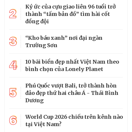
Ký ức của cựu giao liên 96 tuổi trở
2
thành “tấm bản đồ” tìm hài cốt
đồng đội
3
“Kho báu xanh” nơi đại ngàn
Trường Sơn
4
10 bãi biển đẹp nhất Việt Nam theo
bình chọn của Lonely Planet
Phú Quốc vượt Bali, trở thành hòn
5
đảo đẹp thứ hai châu Á - Thái Bình
Dương
6
World Cup 2026 chiếu trên kênh nào
tại Việt Nam?