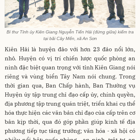
Bí thư Tỉnh ủy Kiên Giang Nguyễn Tiến Hải (đứng giữa) kiểm tra
tại bãi Cây Mến, xã An Sơn
Kiên Hải là huyện đảo với hơn 23 đảo nổi lớn,
nhỏ. Huyện có vị trí chiến lược quốc phòng an
ninh đặc biệt quan trọng với tỉnh Kiên Giang nói
riêng và vùng biển Tây Nam nói chung. Trong
thời gian qua, Ban Chấp hành, Ban Thường vụ
Huyện ủy tập trung chỉ đạo cấp ủy, chính quyền,
địa phương tập trung quán triệt, triển khai cụ thể
hóa thực hiện các văn bản chỉ đạo của cấp trên cơ
bản kịp thời, qua đó góp phần giúp kinh tế địa
phương tiếp tục tăng trưởng; văn hóa - xã hội có
nhiều nổi bật; quốc phòng - an ninh, trật tự, an