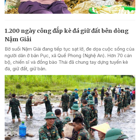
1.200 ngày công đắp kè đá giữ đất bên dòng
Nậm Giải
Bờ suối Nậm Giải đang tiếp tục sạt lở, đe dọa cuộc sống của
người dân ở bản Pục, xã Quế Phong (Nghệ An). Hơn 70 cán
bộ, chiến sĩ và đồng bào Thái đã chung tay dựng tuyến kè
đá, giữ đất, giữ bản.