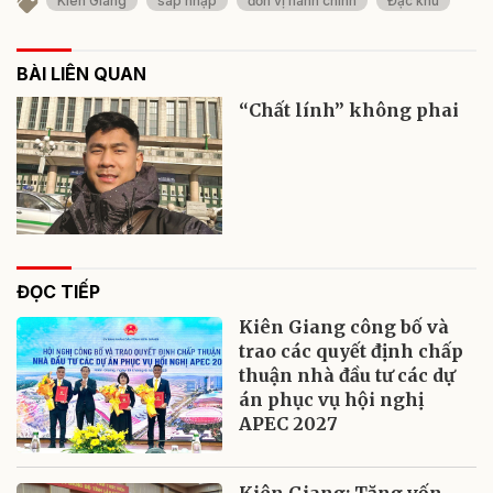
Kiên Giang
sáp nhập
đơn vị hành chính
Đặc khu
BÀI LIÊN QUAN
“Chất lính” không phai
ĐỌC TIẾP
Kiên Giang công bố và
trao các quyết định chấp
thuận nhà đầu tư các dự
án phục vụ hội nghị
APEC 2027