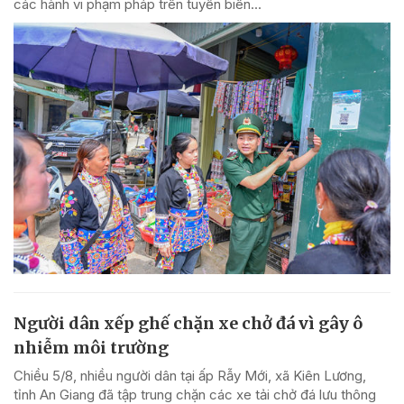
các hành vi phạm pháp trên tuyến biên...
Người dân xếp ghế chặn xe chở đá vì gây ô
nhiễm môi trường
Chiều 5/8, nhiều người dân tại ấp Rẫy Mới, xã Kiên Lương,
tỉnh An Giang đã tập trung chặn các xe tải chở đá lưu thông