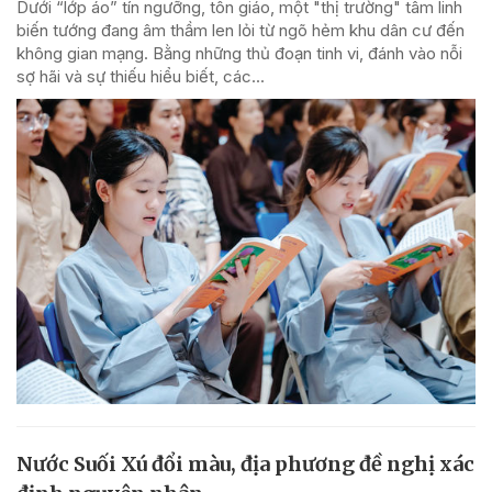
Dưới “lớp áo” tín ngưỡng, tôn giáo, một "thị trường" tâm linh
biến tướng đang âm thầm len lỏi từ ngõ hẻm khu dân cư đến
không gian mạng. Bằng những thủ đoạn tinh vi, đánh vào nỗi
sợ hãi và sự thiếu hiểu biết, các...
Nước Suối Xú đổi màu, địa phương đề nghị xác