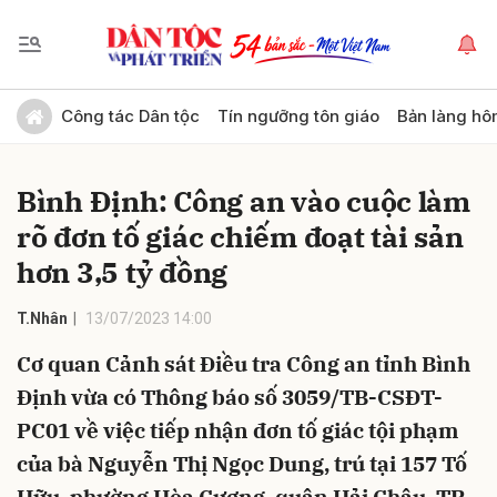
Gửi bình luận
Công tác Dân tộc
Tín ngưỡng tôn giáo
Bản làng hô
Bình Định: Công an vào cuộc làm
rõ đơn tố giác chiếm đoạt tài sản
hơn 3,5 tỷ đồng
T.Nhân
13/07/2023 14:00
Hủy
Gửi
Cơ quan Cảnh sát Điều tra Công an tỉnh Bình
Định vừa có Thông báo số 3059/TB-CSĐT-
PC01 về việc tiếp nhận đơn tố giác tội phạm
của bà Nguyễn Thị Ngọc Dung, trú tại 157 Tố