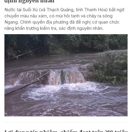
định nguyên nhân
Nước tại Suối Xú (xã Thạch Quảng, tỉnh Thanh Hóa) bất ngờ
chuyển màu nâu xám, có mùi hôi tanh và chảy ra sông
Ngang. Chính quyền địa phương đã đề nghị cơ quan chức
năng khẩn trương kiểm tra, xác định nguyên nhân.