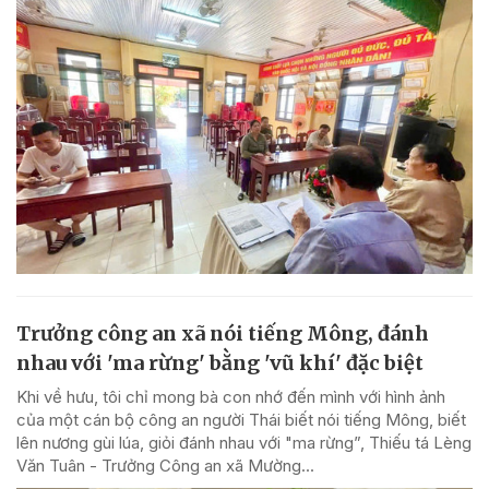
Trưởng công an xã nói tiếng Mông, đánh
nhau với 'ma rừng' bằng 'vũ khí' đặc biệt
Khi về hưu, tôi chỉ mong bà con nhớ đến mình với hình ảnh
của một cán bộ công an người Thái biết nói tiếng Mông, biết
lên nương gùi lúa, giỏi đánh nhau với "ma rừng”, Thiếu tá Lèng
Văn Tuân - Trưởng Công an xã Mường...