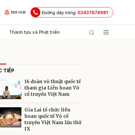
Đường dây nóng:
02437674981
Mới nhất
Thành tựu và Phát triển
 TIẾP
16 đoàn võ thuật quốc tế
tham gia Liên hoan Võ
cổ truyền Việt Nam
ửi
Gia Lai tổ chức liên
hoan quốc tế Võ cổ
truyền Việt Nam lần thứ
IX