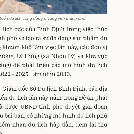
riển du lịch cộng đồng ở vùng ven thành phố
 tích cực của Bình Định trong việc thúc
nh phố và tạo ra sự đa dạng sản phẩm du
 khuôn khổ làm việc lần này, các đơn vị
Lương, Lý Hưng (xã Nhơn Lý) và khu vực
ng) để phát triển các mô hình du lịch
2022 - 2025, tầm nhìn 2030.
 Giám đốc Sở Du lịch Bình Định, các địa
ển du lịch lần này nằm trong Đề án phát
đã được UBND tỉnh phê duyệt giai đoạn
tư bài bản, có những mô hình du lịch phù
điểm nhấn du lịch hấp dẫn, đem lại thu
n.