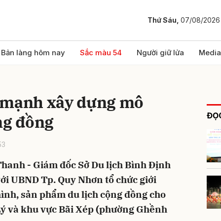
Thứ Sáu,
07/08/2026
bình luận
Bản làng hôm nay
Sắc màu 54
Người giữ lửa
Media
 mạnh xây dựng mô
ĐỌC
ng đồng
53
hanh - Giám đốc Sở Du lịch Bình Định
Hủy
G
 với UBND Tp. Quy Nhơn tổ chức giới
hình, sản phẩm du lịch cộng đồng cho
Lý và khu vực Bãi Xép (phường Ghềnh