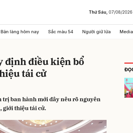
Thứ Sáu,
07/08/2026
bình luận
Bản làng hôm nay
Sắc màu 54
Người giữ lửa
Media
y định điều kiện bổ
ĐỌC
thiệu tái cử
h trị ban hành mới đây nêu rõ nguyên
Hủy
G
 giới thiệu tái cử.