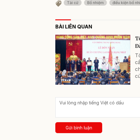
Tải cử
Bổ nhiệm
điều kiện bổ nh
BÀI LIÊN QUAN
T
Đ
T
c
c
củ
Gửi bình luận