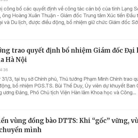
hị công bố các quyết định về công tác cán bộ của tỉnh Lạng 
, ông Hoàng Xuân Thuận - Giám đốc Trung tâm Xúc tiến Đầu t
 và Du lịch, được điều động, bổ nhiệm giữ chức Giám đốc Sở.
ớng trao quyết định bổ nhiệm Giám đốc Đại 
ia Hà Nội
14:36
31/3, tại trụ sở Chính phủ, Thủ tướng Phạm Minh Chính trao q
 động, bổ nhiệm PGS.TS. Bùi Thế Duy, Ủy viên dự khuyết Ban
g ương Đảng, Phó Chủ tịch Viện Hàn lâm Khoa học và Công...
riển vùng đồng bào DTTS: Khi “gốc” vững, v
 chuyển mình