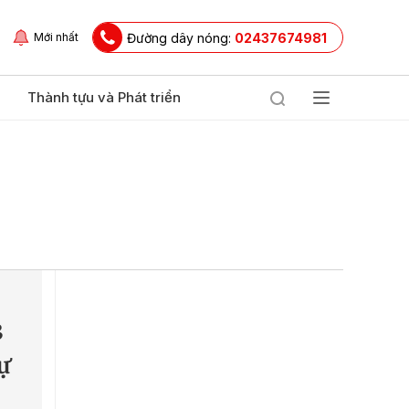
Đường dây nóng:
02437674981
Mới nhất
Thành tựu và Phát triển
3
tự