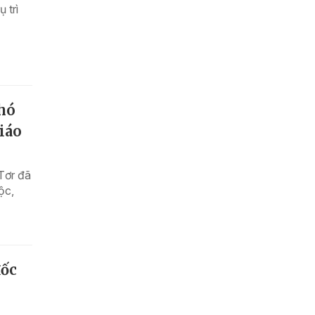
 trì
Phó
iáo
Tơr đã
ộc,
đốc