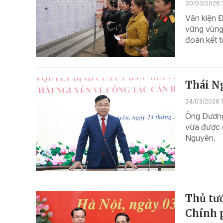
30/03/2026 
Văn kiện Đ
vững vùng
đoàn kết t
Thái Ng
24/03/2026 
Ông Dương
vừa được 
Nguyên.
Thủ tướ
Chính p