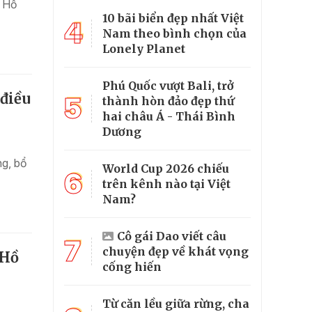
. Hồ
10 bãi biển đẹp nhất Việt
4
Nam theo bình chọn của
Lonely Planet
Phú Quốc vượt Bali, trở
 điều
5
thành hòn đảo đẹp thứ
hai châu Á - Thái Bình
Dương
g, bổ
World Cup 2026 chiếu
6
trên kênh nào tại Việt
Nam?
Cô gái Dao viết câu
7
chuyện đẹp về khát vọng
 Hồ
cống hiến
Từ căn lều giữa rừng, cha