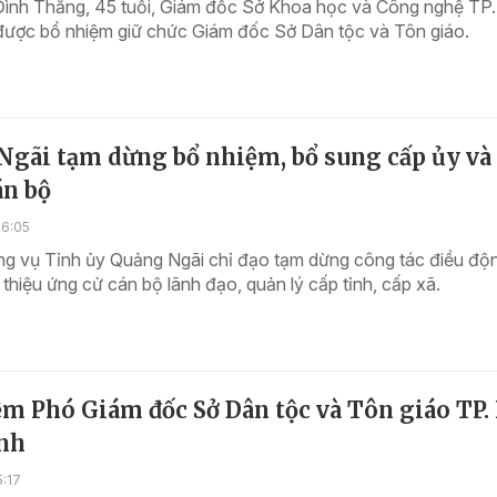
ình Thắng, 45 tuổi, Giám đốc Sở Khoa học và Công nghệ TP
 được bổ nhiệm giữ chức Giám đốc Sở Dân tộc và Tôn giáo.
Ngãi tạm dừng bổ nhiệm, bổ sung cấp ủy và
án bộ
16:05
g vụ Tỉnh ủy Quảng Ngãi chỉ đạo tạm dừng công tác điều độn
i thiệu ứng cử cán bộ lãnh đạo, quản lý cấp tỉnh, cấp xã.
m Phó Giám đốc Sở Dân tộc và Tôn giáo TP.
nh
5:17