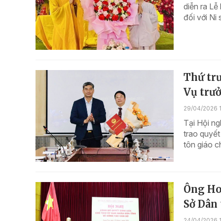
diễn ra Lễ
đối với Ni
Thứ tr
Vụ trưở
29/04/2026 
Tại Hội ng
trao quyết
tôn giáo 
Ông Ho
Sở Dân 
24/04/2026 