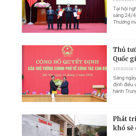
Tại hội ng
sáng 24/4
Thương mại
Thủ tư
Quốc g
31/03/2026 
Sáng ngày 
định điều
hành Trun
Phát t
khó sẽ