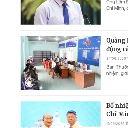
Ông Lâm Đ
Chí Minh,
Quảng 
động c
24/06/2026 
Ban Thườn
nhiệm, giớ
Bổ nhiệ
Chí Mi
11/06/2026 1