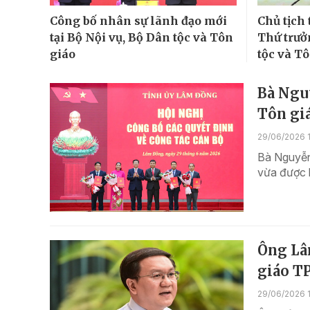
Công bố nhân sự lãnh đạo mới
Chủ tịch
tại Bộ Nội vụ, Bộ Dân tộc và Tôn
Thứ trưở
giáo
tộc và T
Bà Ngu
Tôn gi
29/06/2026 
Bà Nguyễn
vừa được 
Ông Lâ
giáo T
29/06/2026 