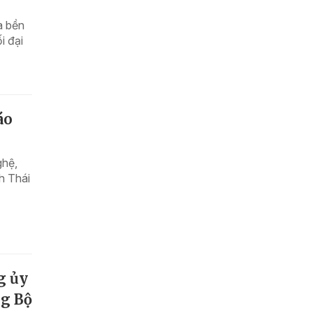
à bền
i đại
áo
ghệ,
h Thái
g ủy
ng Bộ