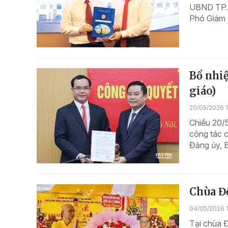
UBND TP. H
Phó Giám 
Bổ nhi
giáo)
20/05/2026 1
Chiều 20/5
công tác 
Đảng ủy, B
Chùa Đ
04/05/2026 
Tại chùa 