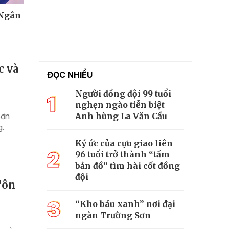
 Ngân
c và
ĐỌC NHIỀU
Người đồng đội 99 tuổi
1
nghẹn ngào tiễn biệt
Anh hùng La Văn Cầu
Sơn
g.
Ký ức của cựu giao liên
2
96 tuổi trở thành “tấm
bản đồ” tìm hài cốt đồng
đội
Tôn
3
“Kho báu xanh” nơi đại
ngàn Trường Sơn