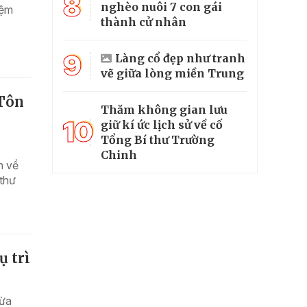
8
nghèo nuôi 7 con gái
iệm
thành cử nhân
9
Làng cổ đẹp như tranh
vẽ giữa lòng miền Trung
 Tôn
Thăm không gian lưu
10
giữ kí ức lịch sử về cố
Tổng Bí thư Trường
Chinh
h về
thư
ụ trì
vừa