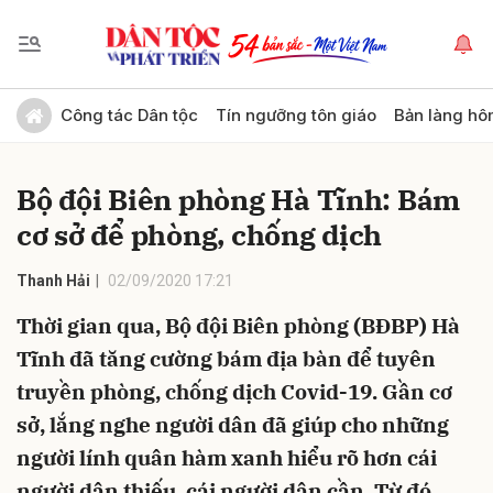
Gửi bình luận
Công tác Dân tộc
Tín ngưỡng tôn giáo
Bản làng hô
Bộ đội Biên phòng Hà Tĩnh: Bám
cơ sở để phòng, chống dịch
Thanh Hải
02/09/2020 17:21
Thời gian qua, Bộ đội Biên phòng (BĐBP) Hà
Hủy
Gửi
Tĩnh đã tăng cường bám địa bàn để tuyên
truyền phòng, chống dịch Covid-19. Gần cơ
sở, lắng nghe người dân đã giúp cho những
người lính quân hàm xanh hiểu rõ hơn cái
người dân thiếu, cái người dân cần. Từ đó,