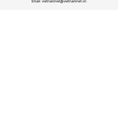
Email: vietnamnet@vietnamnet.vn