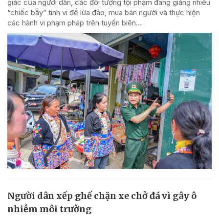
giác của người dân, các đối tượng tội phạm đang giăng nhiều
“chiếc bẫy” tinh vi để lừa đảo, mua bán người và thực hiện
các hành vi phạm pháp trên tuyến biên...
Người dân xếp ghế chặn xe chở đá vì gây ô
nhiễm môi trường