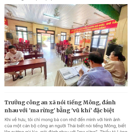
Trưởng công an xã nói tiếng Mông, đánh
nhau với 'ma rừng' bằng 'vũ khí' đặc biệt
Khi về hưu, tôi chỉ mong bà con nhớ đến mình với hình ảnh
của một cán bộ công an người Thái biết nói tiếng Mông, biết
lên nương gùi lúa, giỏi đánh nhau với "ma rừng”, Thiếu tá Lèng