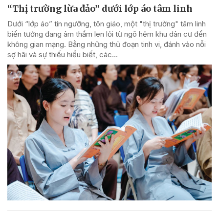
“Thị trường lừa đảo” dưới lớp áo tâm linh
Dưới “lớp áo” tín ngưỡng, tôn giáo, một "thị trường" tâm linh
biến tướng đang âm thầm len lỏi từ ngõ hẻm khu dân cư đến
không gian mạng. Bằng những thủ đoạn tinh vi, đánh vào nỗi
sợ hãi và sự thiếu hiểu biết, các...