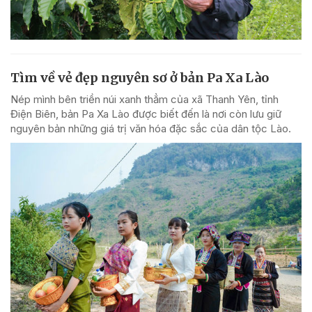
Tìm về vẻ đẹp nguyên sơ ở bản Pa Xa Lào
Nép mình bên triền núi xanh thẳm của xã Thanh Yên, tỉnh
Điện Biên, bản Pa Xa Lào được biết đến là nơi còn lưu giữ
nguyên bản những giá trị văn hóa đặc sắc của dân tộc Lào.