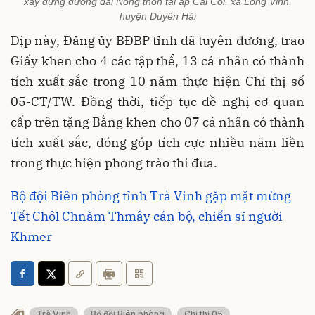
xây dựng đường đal Nông thôn tại ấp Cái Cối, xã Long Vĩnh,
huyện Duyên Hải
Dịp này, Đảng ủy BĐBP tỉnh đã tuyên dương, trao
Giấy khen cho 4 các tập thể, 13 cá nhân có thành
tích xuất sắc trong 10 năm thực hiện Chỉ thị số
05-CT/TW. Đồng thời, tiếp tục đề nghị cơ quan
cấp trên tặng Bằng khen cho 07 cá nhân có thành
tích xuất sắc, đóng góp tích cực nhiều năm liền
trong thực hiện phong trào thi đua.
Bộ đội Biên phòng tỉnh Trà Vinh gặp mặt mừng
Tết Chôl Chnăm Thmây cán bộ, chiến sĩ người
Khmer
Trà Vinh
Bộ đội Biên phòng
Chỉ thị 05