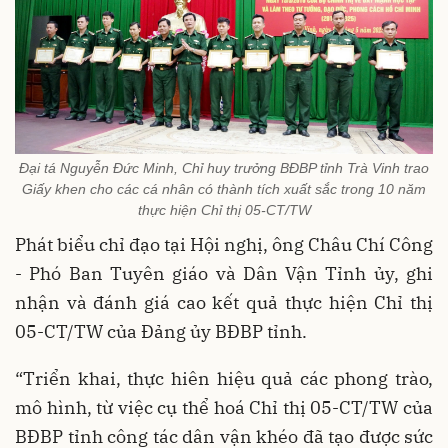
Đại tá Nguyễn Đức Minh, Chỉ huy trưởng BĐBP tỉnh Trà Vinh trao
Giấy khen cho các cá nhân có thành tích xuất sắc trong 10 năm
thực hiện Chỉ thị 05-CT/TW
Phát biểu chỉ đạo tại Hội nghị, ông Châu Chí Công
- Phó Ban Tuyên giáo và Dân Vận Tỉnh ủy, ghi
nhận và đánh giá cao kết quả thực hiện Chỉ thị
05-CT/TW của Đảng ủy BĐBP tỉnh.
“Triển khai, thực hiên hiệu quả các phong trào,
mô hình, từ việc cụ thể hoá Chỉ thị 05-CT/TW của
BĐBP tỉnh công tác dân vận khéo đã tạo được sức