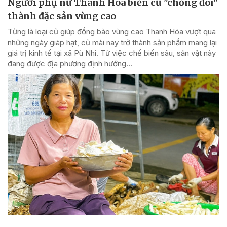
Người phụ nữ Thanh Hóa biến củ "chống đói"
thành đặc sản vùng cao
Từng là loại củ giúp đồng bào vùng cao Thanh Hóa vượt qua
những ngày giáp hạt, củ mài nay trở thành sản phẩm mang lại
giá trị kinh tế tại xã Pù Nhi. Từ việc chế biến sâu, sản vật này
đang được địa phương định hướng...