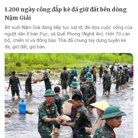
1.200 ngày công đắp kè đá giữ đất bên dòng
Nậm Giải
Bờ suối Nậm Giải đang tiếp tục sạt lở, đe dọa cuộc sống của
người dân ở bản Pục, xã Quế Phong (Nghệ An). Hơn 70 cán
bộ, chiến sĩ và đồng bào Thái đã chung tay dựng tuyến kè
đá, giữ đất, giữ bản.