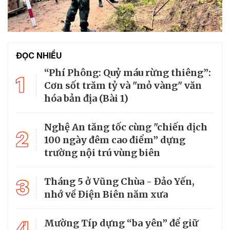
ĐỌC NHIỀU
“Phí Phông: Quỷ máu rừng thiêng”:
1
Cơn sốt trăm tỷ và "mỏ vàng" văn
hóa bản địa (Bài 1)
Nghệ An tăng tốc cùng "chiến dịch
2
100 ngày đêm cao điểm” dựng
trường nội trú vùng biên
3
Tháng 5 ở Vũng Chùa - Đảo Yến,
nhớ về Điện Biên năm xưa
4
Mường Típ dựng “ba yên” để giữ