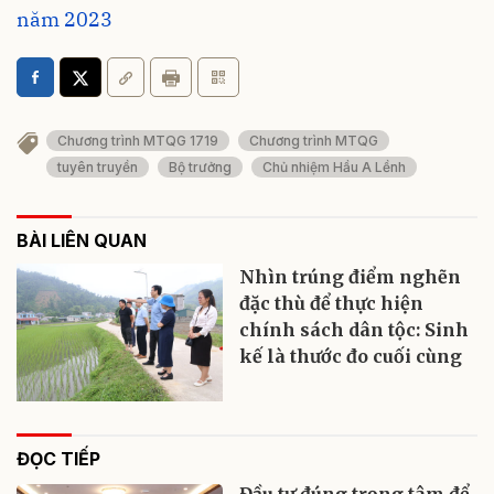
năm 2023
Chương trình MTQG 1719
Chương trình MTQG
tuyên truyền
Bộ trưởng
Chủ nhiệm Hầu A Lềnh
BÀI LIÊN QUAN
Nhìn trúng điểm nghẽn
đặc thù để thực hiện
chính sách dân tộc: Sinh
kế là thước đo cuối cùng
ĐỌC TIẾP