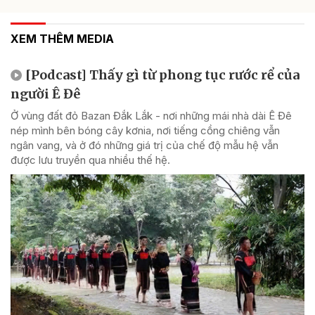
XEM THÊM MEDIA
[Podcast] Thấy gì từ phong tục rước rể của
người Ê Đê
Ở vùng đất đỏ Bazan Đắk Lắk - nơi những mái nhà dài Ê Đê
nép mình bên bóng cây kơnia, nơi tiếng cồng chiêng vẫn
ngân vang, và ở đó những giá trị của chế độ mẫu hệ vẫn
được lưu truyền qua nhiều thế hệ.