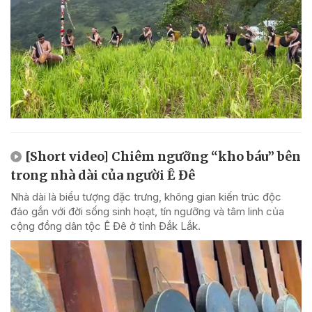
[Short video] Chiêm ngưỡng “kho báu” bên
trong nhà dài của người Ê Đê
Nhà dài là biểu tượng đặc trưng, không gian kiến trúc độc
đáo gắn với đời sống sinh hoạt, tín ngưỡng và tâm linh của
cộng đồng dân tộc Ê Đê ở tỉnh Đắk Lắk.