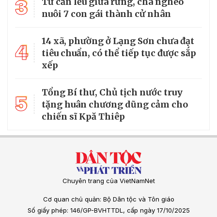
3
Từ căn lều giữa rừng, cha nghèo
nuôi 7 con gái thành cử nhân
14 xã, phường ở Lạng Sơn chưa đạt
4
tiêu chuẩn, có thể tiếp tục được sắp
xếp
Tổng Bí thư, Chủ tịch nước truy
5
tặng huân chương dũng cảm cho
chiến sĩ Kpă Thiêp
Chuyên trang của VietNamNet
Cơ quan chủ quản: Bộ Dân tộc và Tôn giáo
Số giấy phép: 146/GP-BVHTTDL, cấp ngày 17/10/2025