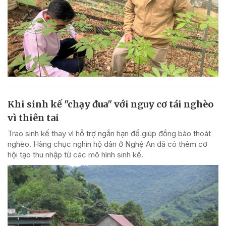
Khi sinh kế "chạy đua" với nguy cơ tái nghèo
vì thiên tai
Trao sinh kế thay vì hỗ trợ ngắn hạn để giúp đồng bào thoát
nghèo. Hàng chục nghìn hộ dân ở Nghệ An đã có thêm cơ
hội tạo thu nhập từ các mô hình sinh kế.