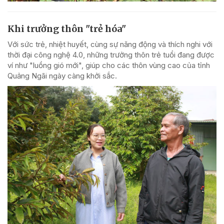
Khi trưởng thôn "trẻ hóa"
Với sức trẻ, nhiệt huyết, cùng sự năng động và thích nghi với
thời đại công nghệ 4.0, những trưởng thôn trẻ tuổi đang được
ví như "luồng gió mới", giúp cho các thôn vùng cao của tỉnh
Quảng Ngãi ngày càng khởi sắc.