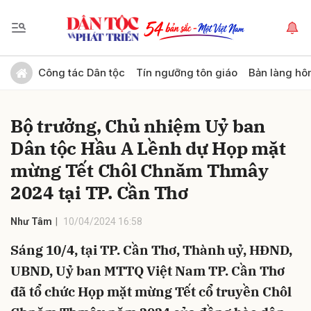
Gửi bình luận
Công tác Dân tộc
Tín ngưỡng tôn giáo
Bản làng hô
Bộ trưởng, Chủ nhiệm Uỷ ban
Dân tộc Hầu A Lềnh dự Họp mặt
mừng Tết Chôl Chnăm Thmây
2024 tại TP. Cần Thơ
Hủy
Gửi
Như Tâm
10/04/2024 16:58
Sáng 10/4, tại TP. Cần Thơ, Thành uỷ, HĐND,
UBND, Uỷ ban MTTQ Việt Nam TP. Cần Thơ
đã tổ chức Họp mặt mừng Tết cổ truyền Chôl