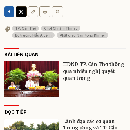
TP. Cần Thơ
Chôl Chnăm Thmây
Bộ trưởng Hầu A Lềnh
Phật giáo Nam tông Khmer
BÀI LIÊN QUAN
HĐND TP. Cần Thơ thông
qua nhiều nghị quyết
quan trọng
ĐỌC TIẾP
Lãnh đạo các cơ quan
Trung ương và TP. Cần