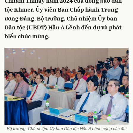
Chnăm Thmây năm 2024 của đồng bào dân
tộc Khmer. Ủy viên Ban Chấp hành Trung
ương Đảng, Bộ trưởng, Chủ nhiệm Ủy ban
Dân tộc (UBDT) Hầu A Lềnh đến dự và phát
biểu chúc mừng.
Bộ trưởng, Chủ nhiệm Uỷ ban Dân tộc Hầu A Lềnh cùng các đại