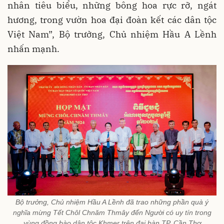
nhân tiêu biểu, những bông hoa rực rỡ, ngát
hương, trong vườn hoa đại đoàn kết các dân tộc
Việt Nam”, Bộ trưởng, Chủ nhiệm Hầu A Lềnh
nhấn mạnh.
Bộ trưởng, Chủ nhiệm Hầu A Lềnh đã trao những phần quà ý
nghĩa mừng Tết Chôl Chnăm Thmây đến Người có uy tín trong
vùng đồng bào dân tộc Khmer trên đại bàn TP. Cần Thơ