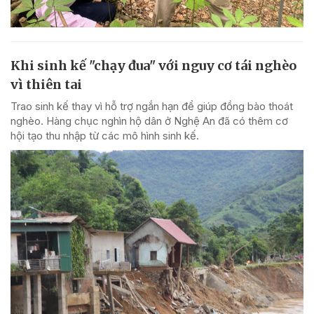
Khi sinh kế "chạy đua" với nguy cơ tái nghèo
vì thiên tai
Trao sinh kế thay vì hỗ trợ ngắn hạn để giúp đồng bào thoát
nghèo. Hàng chục nghìn hộ dân ở Nghệ An đã có thêm cơ
hội tạo thu nhập từ các mô hình sinh kế.