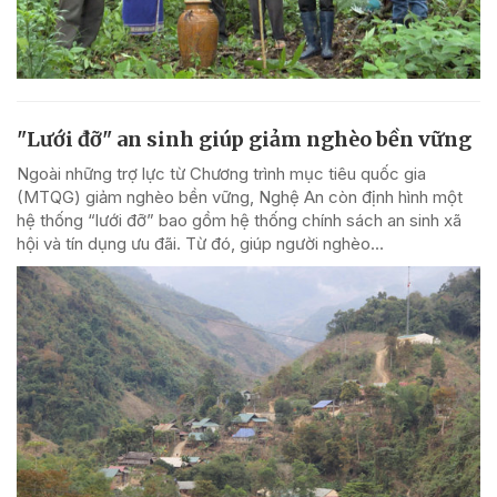
"Lưới đỡ" an sinh giúp giảm nghèo bền vững
Ngoài những trợ lực từ Chương trình mục tiêu quốc gia
(MTQG) giảm nghèo bền vững, Nghệ An còn định hình một
hệ thống “lưới đỡ” bao gồm hệ thống chính sách an sinh xã
hội và tín dụng ưu đãi. Từ đó, giúp người nghèo...