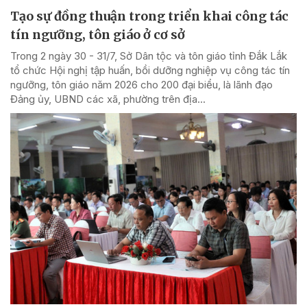
Tạo sự đồng thuận trong triển khai công tác
tín ngưỡng, tôn giáo ở cơ sở
Trong 2 ngày 30 - 31/7, Sở Dân tộc và tôn giáo tỉnh Đắk Lắk
tổ chức Hội nghị tập huấn, bồi dưỡng nghiệp vụ công tác tín
ngưỡng, tôn giáo năm 2026 cho 200 đại biểu, là lãnh đạo
Đảng ủy, UBND các xã, phường trên địa...