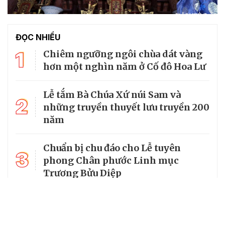
ĐỌC NHIỀU
1
Chiêm ngưỡng ngôi chùa dát vàng
hơn một nghìn năm ở Cố đô Hoa Lư
Lễ tắm Bà Chúa Xứ núi Sam và
2
những truyền thuyết lưu truyền 200
năm
Chuẩn bị chu đáo cho Lễ tuyên
3
phong Chân phước Linh mục
Trương Bửu Diệp
Chiêm bái chùa Cam Lộ, nơi có
4
bảo tháp thờ Phật cao nhất Việt