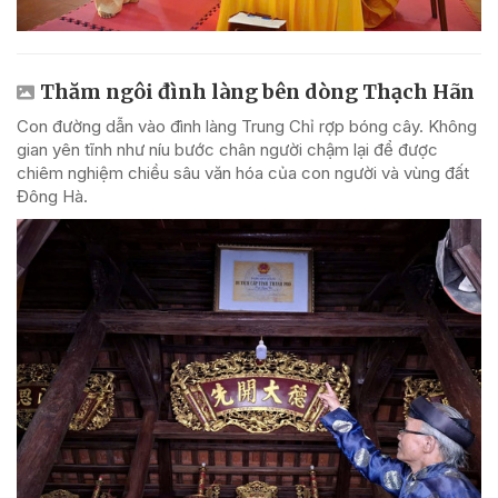
Thăm ngôi đình làng bên dòng Thạch Hãn
Con đường dẫn vào đình làng Trung Chỉ rợp bóng cây. Không
gian yên tĩnh như níu bước chân người chậm lại để được
chiêm nghiệm chiều sâu văn hóa của con người và vùng đất
Đông Hà.