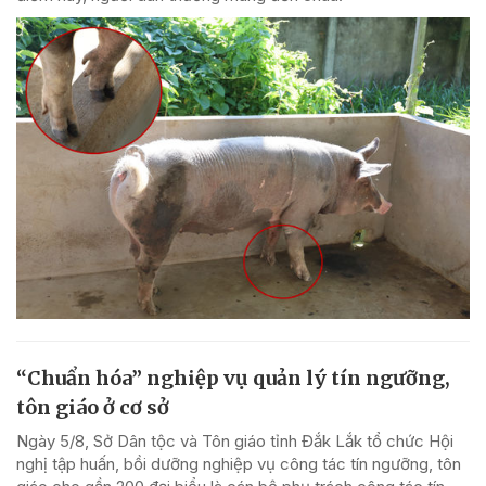
“Chuẩn hóa” nghiệp vụ quản lý tín ngưỡng,
tôn giáo ở cơ sở
Ngày 5/8, Sở Dân tộc và Tôn giáo tỉnh Đắk Lắk tổ chức Hội
nghị tập huấn, bồi dưỡng nghiệp vụ công tác tín ngưỡng, tôn