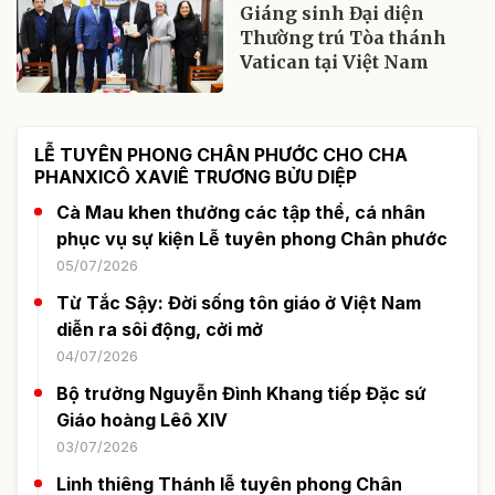
Giáng sinh Đại diện
Thường trú Tòa thánh
Vatican tại Việt Nam
LỄ TUYÊN PHONG CHÂN PHƯỚC CHO CHA
PHANXICÔ XAVIÊ TRƯƠNG BỬU DIỆP
Cà Mau khen thưởng các tập thể, cá nhân
phục vụ sự kiện Lễ tuyên phong Chân phước
05/07/2026
Từ Tắc Sậy: Đời sống tôn giáo ở Việt Nam
diễn ra sôi động, cởi mở
04/07/2026
Bộ trưởng Nguyễn Đình Khang tiếp Đặc sứ
Giáo hoàng Lêô XIV
03/07/2026
Linh thiêng Thánh lễ tuyên phong Chân