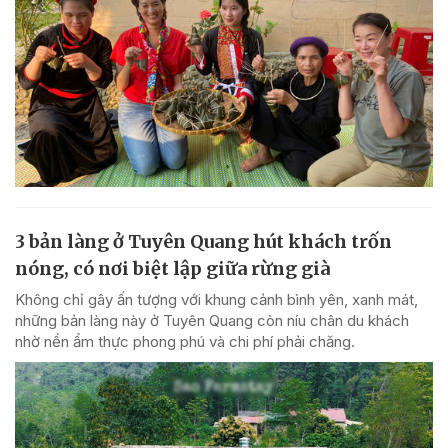
3 bản làng ở Tuyên Quang hút khách trốn
nóng, có nơi biệt lập giữa rừng già
Không chỉ gây ấn tượng với khung cảnh bình yên, xanh mát,
những bản làng này ở Tuyên Quang còn níu chân du khách
nhờ nền ẩm thực phong phú và chi phí phải chăng.