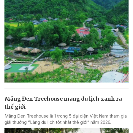
Măng Đen Treehouse mang du lịch xanh ra
thế giới
Măng Đen Treehouse là 1 trong 5 đại diện Việt Nam tham gia
giải thưởng “Làng du lịch tốt nhất thế giới” năm 2026.