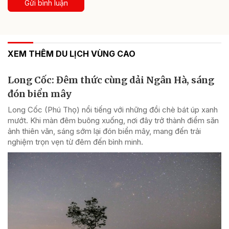
Gửi bình luận
XEM THÊM DU LỊCH VÙNG CAO
Long Cốc: Đêm thức cùng dải Ngân Hà, sáng
đón biển mây
Long Cốc (Phú Thọ) nổi tiếng với những đồi chè bát úp xanh
mướt. Khi màn đêm buông xuống, nơi đây trở thành điểm săn
ảnh thiên văn, sáng sớm lại đón biển mây, mang đến trải
nghiệm trọn vẹn từ đêm đến bình minh.