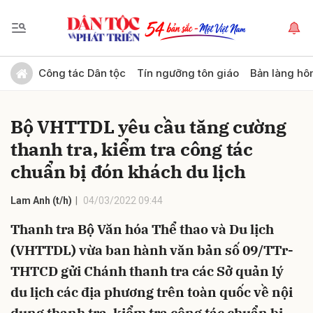
Gửi bình luận
Công tác Dân tộc
Tín ngưỡng tôn giáo
Bản làng hô
Bộ VHTTDL yêu cầu tăng cường
thanh tra, kiểm tra công tác
chuẩn bị đón khách du lịch
Lam Anh (t/h)
04/03/2022 09:44
Hủy
Gửi
Thanh tra Bộ Văn hóa Thể thao và Du lịch
(VHTTDL) vừa ban hành văn bản số 09/TTr-
THTCD gửi Chánh thanh tra các Sở quản lý
du lịch các địa phương trên toàn quốc về nội