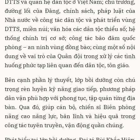
DTTS và quan hệ dân tộc ở Việt Nam; chủ trương,
đường lối của Đảng, chính sách, pháp luật của
Nhà nước về công tác dân tộc và phát triển vùng
DTTS, miền núi; văn hóa các dân tộc thiểu số; hệ
thống chính trị cơ sở; công tác bảo đảm quốc
phòng – an ninh vùng đồng bào; cùng một số nội
dung về vai trò của Quân đội trong xử lý các tình
huống phức tạp liên quan đến dân tộc, tôn giáo.
Bên cạnh phần lý thuyết, lớp bồi dưỡng còn chú
trọng rèn luyện kỹ năng giao tiếp, phương pháp
dân vận phù hợp với phong tục, tập quán từng địa
bàn. Qua đó, giúp cán bộ, chiến sĩ Biên phòng
nâng cao năng lực, bản lĩnh và hiệu quả trong
công tác tuyên truyền, vận động quần chúng.
Phát biểu tại lớp bồi dưỡng, Đại tá Bùi Khắc Hiệp,