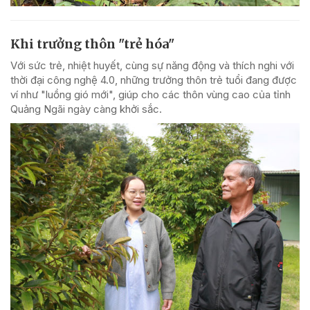
Khi trưởng thôn "trẻ hóa"
Với sức trẻ, nhiệt huyết, cùng sự năng động và thích nghi với
thời đại công nghệ 4.0, những trưởng thôn trẻ tuổi đang được
ví như "luồng gió mới", giúp cho các thôn vùng cao của tỉnh
Quảng Ngãi ngày càng khởi sắc.